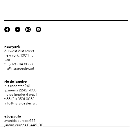
new york
511 west 21st street
new york, 10011 ny
usa
t 1 (212) 794 5038
ny@nararoesler.art
rio de janeiro
rua redentor 241
ipanema 22421-030
rio de janeiro rj brasil
t 55 (21) 3591 0052
info@nararoesler.art
são paulo
avenida europa 655
jardim europa 01449-001
são paulo sp brasil