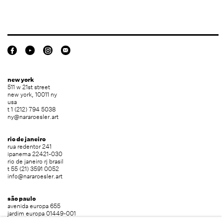
new york
511 w 21st street
new york, 10011 ny
usa
t 1 (212) 794 5038
ny@nararoesler.art
rio de janeiro
rua redentor 241
ipanema 22421-030
rio de janeiro rj brasil
t 55 (21) 3591 0052
info@nararoesler.art
são paulo
avenida europa 655
jardim europa 01449-001
são paulo sp brasil