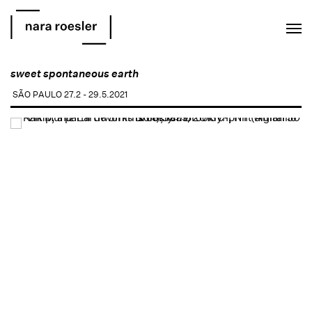
EN
PT
sweet spontaneous earth
SÃO PAULO
27.2 - 29.5.2021
Open a larger version of the following image in a popup: