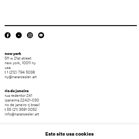
new york
511 w 21st street
new york, 10011 ny
usa
t 1 (212) 794 5038
ny@nararoesler.art
rio de janeiro
rua redentor 241
ipanema 22421-030
rio de janeiro rj brasil
t 55 (21) 3591 0052
info@nararoesler.art
são paulo
avenida europa 655
Este site usa cookies
jardim europa 01449-001