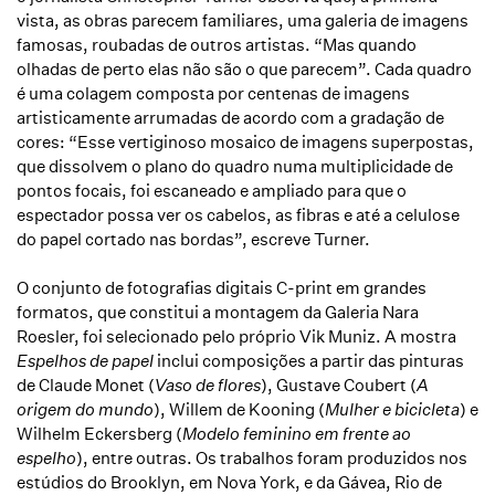
vista, as obras parecem familiares, uma galeria de imagens
famosas, roubadas de outros artistas. “Mas quando
olhadas de perto elas não são o que parecem”. Cada quadro
é uma colagem composta por centenas de imagens
artisticamente arrumadas de acordo com a gradação de
cores: “Esse vertiginoso mosaico de imagens superpostas,
que dissolvem o plano do quadro numa multiplicidade de
pontos focais, foi escaneado e ampliado para que o
espectador possa ver os cabelos, as fibras e até a celulose
do papel cortado nas bordas”, escreve Turner.
O conjunto de fotografias digitais C-print em grandes
formatos, que constitui a montagem da Galeria Nara
Roesler, foi selecionado pelo próprio Vik Muniz. A mostra
Espelhos de papel
inclui composições a partir das pinturas
de Claude Monet (
Vaso de flores
), Gustave Coubert (
A
origem do mundo
), Willem de Kooning (
Mulher e bicicleta
) e
Wilhelm Eckersberg (
Modelo feminino em frente ao
espelho
), entre outras. Os trabalhos foram produzidos nos
estúdios do Brooklyn, em Nova York, e da Gávea, Rio de