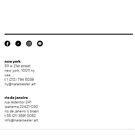
new york
511 w 21st street
new york, 10011 ny
usa
t 1 (212) 794 5038
ny@nararoesler.art
rio de janeiro
rua redentor 241
ipanema 22421-030
rio de janeiro rj brasil
t 55 (21) 3591 0052
info@nararoesler.art
são paulo