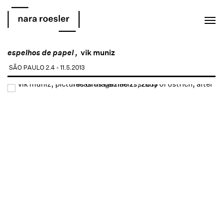
EN
PT
espelhos de papel ,
vik muniz
SÃO PAULO
2.4 - 11.5.2013
Open a larger version of the following image in a popup: