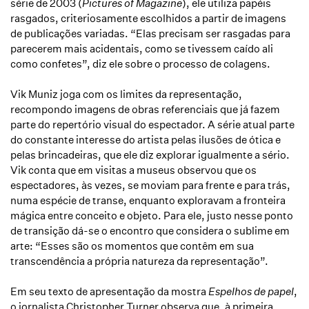
série de 2003 (
Pictures of Magazine
), ele utiliza papéis
rasgados, criteriosamente escolhidos a partir de imagens
de publicações variadas. “Elas precisam ser rasgadas para
parecerem mais acidentais, como se tivessem caído ali
como confetes”, diz ele sobre o processo de colagens.
Vik Muniz joga com os limites da representação,
recompondo imagens de obras referenciais que já fazem
parte do repertório visual do espectador. A série atual parte
do constante interesse do artista pelas ilusões de ótica e
pelas brincadeiras, que ele diz explorar igualmente a sério.
Vik conta que em visitas a museus observou que os
espectadores, às vezes, se moviam para frente e para trás,
numa espécie de transe, enquanto exploravam a fronteira
mágica entre conceito e objeto. Para ele, justo nesse ponto
de transição dá-se o encontro que considera o sublime em
arte: “Esses são os momentos que contêm em sua
transcendência a própria natureza da representação”.
Em seu texto de apresentação da mostra
Espelhos de papel
,
o jornalista Christopher Turner observa que, à primeira