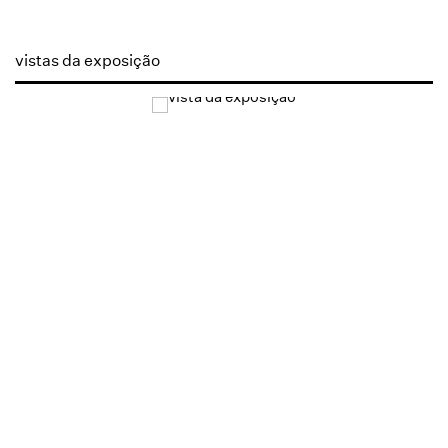
vistas da exposição
Open a larger version of the following image in a popup: