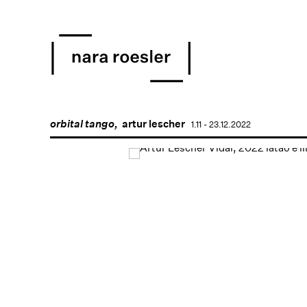
orbital tango,
artur lescher
1.11 - 23.12.2022
Open a larger version of 