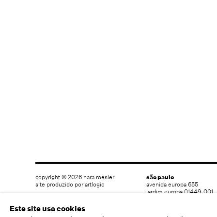
copyright © 2026 nara roesler
são paulo
site produzido por artlogic
avenida europa 655
jardim europa 01449-001
são paulo sp brasil
t 55 (11) 2039 5454
Este site usa cookies
info@nararoesler.art