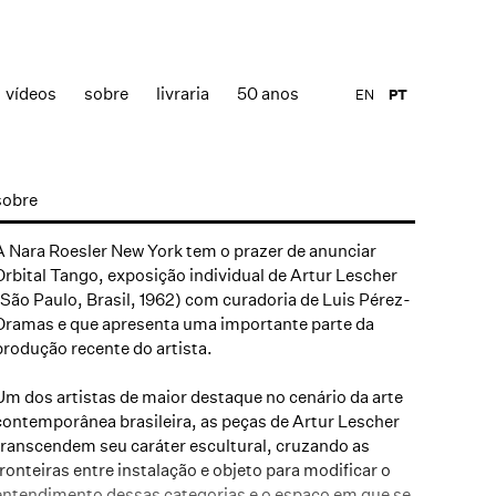
vídeos
sobre
livraria
50 anos
EN
PT
sobre
A Nara Roesler New York tem o prazer de anunciar
Orbital Tango,
exposição individual de Artur Lescher
(São Paulo, Brasil, 1962) com curadoria de Luis Pérez-
Oramas e que apresenta uma importante parte da
produção recente do artista.
Um dos artistas de maior destaque no cenário da arte
contemporânea brasileira, as peças de Artur Lescher
transcendem seu caráter escultural, cruzando as
fronteiras entre instalação e objeto para modificar o
entendimento dessas categorias e o espaço em que se