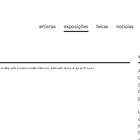
artistas
exposições
feiras
notícias
the following image in a popup: