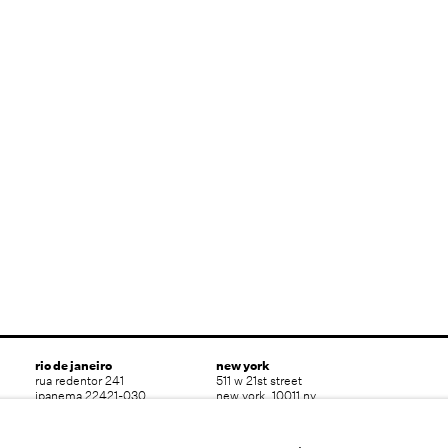
rio de janeiro
new york
rua redentor 241
511 w 21st street
ipanema 22421-030
new york, 10011 ny
rio de janeiro rj brasil
usa
t 55 (21) 3591 0052
t 1 (212) 794 5038
info@nararoesler.art
ny@nararoesler.art