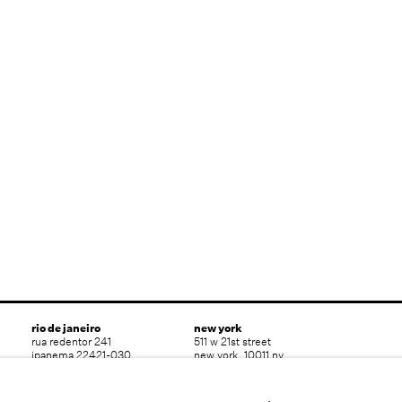
rio de janeiro
new york
rua redentor 241
511 w 21st street
ipanema 22421-030
new york, 10011 ny
rio de janeiro rj brasil
usa
t 55 (21) 3591 0052
t 1 (212) 794 5038
info@nararoesler.art
ny@nararoesler.art