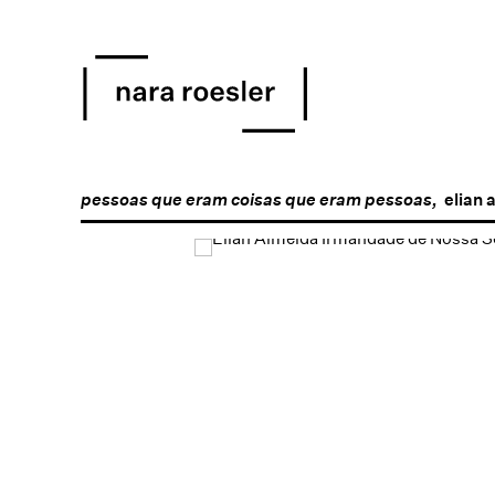
pessoas que eram coisas que eram pessoas,
elian 
Open a larger version of 