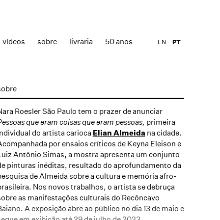
vídeos
sobre
livraria
50 anos
EN
PT
sobre
Nara Roesler São Paulo tem o prazer de anunciar
Pessoas que eram coisas que eram pessoas,
primeira
individual do artista carioca
Elian Almeida
na cidade.
Acompanhada por ensaios críticos de Keyna Eleison e
Luiz Antônio Simas, a mostra apresenta um conjunto
de pinturas inéditas, resultado do aprofundamento da
pesquisa de Almeida sobre a cultura e memória afro-
brasileira. Nos novos trabalhos, o artista se debruça
sobre as manifestações culturais do Recôncavo
Baiano. A exposição abre ao público no dia 13 de maio e
segue em exibição até 29 de julho de 2023.