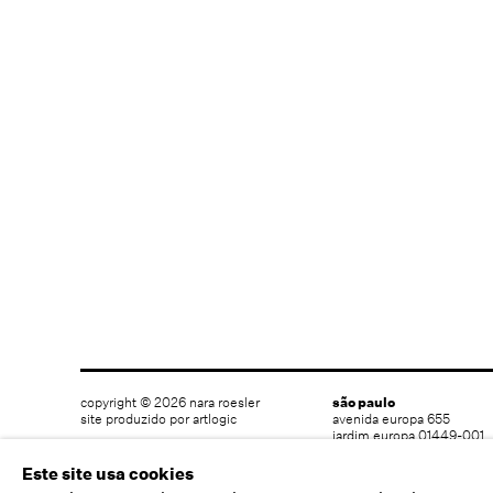
copyright © 2026 nara roesler
são paulo
site produzido por artlogic
avenida europa 655
jardim europa 01449-001
são paulo sp brasil
t 55 (11) 2039 5454
Este site usa cookies
info@nararoesler.art