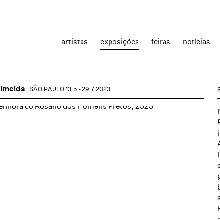
artistas
exposições
feiras
notícias
almeida
SÃO PAULO
13.5 - 29.7.2023
the following image in a popup: