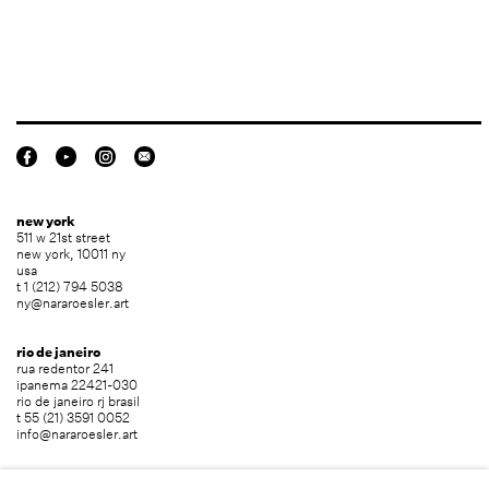
new york
511 w 21st street
new york, 10011 ny
usa
t 1 (212) 794 5038
ny@nararoesler.art
rio de janeiro
rua redentor 241
ipanema 22421-030
rio de janeiro rj brasil
t 55 (21) 3591 0052
info@nararoesler.art
são paulo