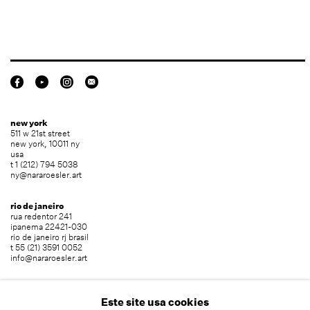
new york
511 w 21st street
new york, 10011 ny
usa
t 1 (212) 794 5038
ny@nararoesler.art
rio de janeiro
rua redentor 241
ipanema 22421-030
rio de janeiro rj brasil
t 55 (21) 3591 0052
info@nararoesler.art
são paulo
avenida europa 655
Este site usa cookies
jardim europa 01449-001