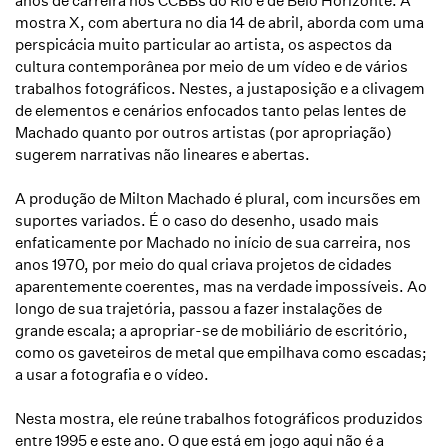
anos de carreira nos CCBBs do Rio e de Belo Horizonte. A
mostra X, com abertura no dia 14 de abril, aborda com uma
perspicácia muito particular ao artista, os aspectos da
cultura contemporânea por meio de um vídeo e de vários
trabalhos fotográficos. Nestes, a justaposição e a clivagem
de elementos e cenários enfocados tanto pelas lentes de
Machado quanto por outros artistas (por apropriação)
sugerem narrativas não lineares e abertas.
A produção de Milton Machado é plural, com incursões em
suportes variados. É o caso do desenho, usado mais
enfaticamente por Machado no início de sua carreira, nos
anos 1970, por meio do qual criava projetos de cidades
aparentemente coerentes, mas na verdade impossíveis. Ao
longo de sua trajetória, passou a fazer instalações de
grande escala; a apropriar-se de mobiliário de escritório,
como os gaveteiros de metal que empilhava como escadas;
a usar a fotografia e o vídeo.
Nesta mostra, ele reúne trabalhos fotográficos produzidos
entre 1995 e este ano. O que está em jogo aqui não é a