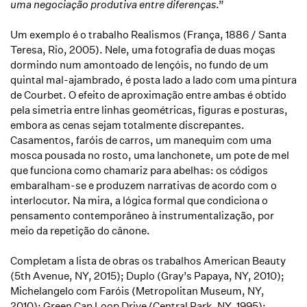
uma negociação produtiva entre diferenças
.”
Um exemplo é o trabalho Realismos (França, 1886 / Santa
Teresa, Rio, 2005). Nele, uma fotografia de duas moças
dormindo num amontoado de lençóis, no fundo de um
quintal mal-ajambrado, é posta lado a lado com uma pintura
de Courbet. O efeito de aproximação entre ambas é obtido
pela simetria entre linhas geométricas, figuras e posturas,
embora as cenas sejam totalmente discrepantes.
Casamentos, faróis de carros, um manequim com uma
mosca pousada no rosto, uma lanchonete, um pote de mel
que funciona como chamariz para abelhas: os códigos
embaralham-se e produzem narrativas de acordo com o
interlocutor. Na mira, a lógica formal que condiciona o
pensamento contemporâneo à instrumentalização, por
meio da repetição do cânone.
Completam a lista de obras os trabalhos American Beauty
(5th Avenue, NY, 2015); Duplo (Gray’s Papaya, NY, 2010);
Michelangelo com Faróis (Metropolitan Museum, NY,
2010); Green Cap Loop Drive (Central Park, NY, 1995);