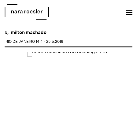
EN
PT
x,
milton machado
RIO DE JANEIRO
14.4 - 25.5.2016
Open a larger version of the following image in a popup: