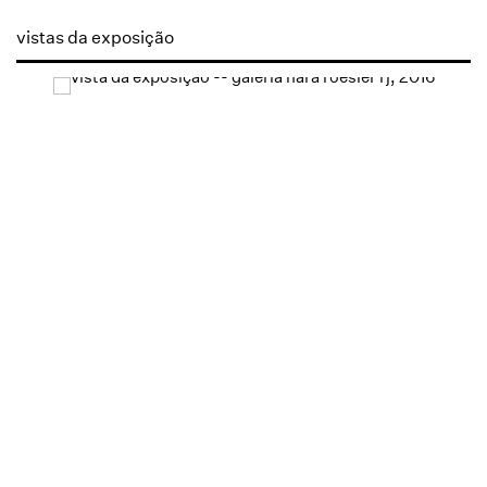
vistas da exposição
Open a larger version of the following image in a popup: