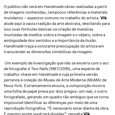
O público não verá em
Handmade
obras realizadas a partir
de imagens conhecidas, tampouco referências a materiais
mundanos – aspectos comuns no trabalho do artista.
Vik
alude aqui à vasta tradição da arte abstrata, destilando para
isso suas fórmulas básicas na criação de maneiras
inusitadas de meditar sobre a imagem e o objeto, sobre a
ambiguidade dos sentidos e a importância da ilusão.
Handmade
traça a constante preocupação do artista em
transcender as dimensões simbólicas da imagem.
Um exemplo de investigação que não se encerra com o ato
de fotografar é
Two Nails
(1987/2016), uma espécie de
trabalho-chave em
Handmade
e cuja primeira versão
pertence à coleção do
Museu de Arte Moderna (MoMA)
de
Nova York. Extremamente enxuta, a composição mostra
uma folha de papel presa por dois pregos: um real, o outro
fotografado, gerando um quadro tão ambíguo que se torna
impossível identificar as diferenças por meio de uma
reprodução fotográfica. “É necessário estar diante da obra.
E mesmo assim você terá dúvidas”, ressalta
Vik
.