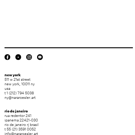
new york
511 w 21st street
new york, 10011 ny
usa
t 1 (212) 794 5038
ny@nararoesler.art
rio de janeiro
rua redentor 241
ipanema 22421-030
rio de janeiro rj brasil
t 55 (21) 3591 0052
info@nararoesler.art