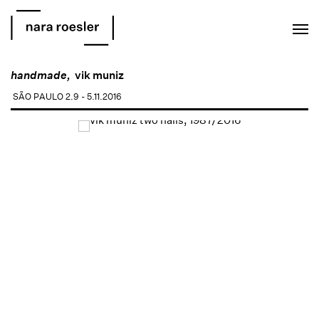
EN
PT
handmade,
vik muniz
SÃO PAULO
2.9 - 5.11.2016
Open a larger version of the following image in a popup: