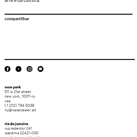
arte e da cultura.
compartilhar
new york
511 w 21st street
new york, 10011 ny
usa
t 1 (212) 794 5038
ny@nararoesler.art
rio de janeiro
rua redentor 241
ipanema 22421-030