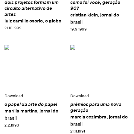
dois projetos formam um
como foi você, geração
circuito alternativo de
90?
artes
cristian klein, jornal do
luiz camillo osorio, o globo
brasil
21.10.1999
19.9.1999
Download
Download
o papel da arte do papel
prêmios para uma nova
geração
marília martins, jornal do
marcia cezimbra, jornal do
brasil
brasil
2.2.1993
21.11.1991