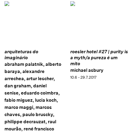
arquiteturas do
roesler hotel #27 | purity is
imaginário
a myth/a pureza é um
mito
abraham palatnik, alberto
michael asbury
baraya, alexandre
10.6 - 29.7.2017
arrechea, artur lescher,
dan graham, daniel
senise, eduardo coimbra,
fabio miguez, lucia koch,
marco maggi, marcos
chaves, paulo bruscky,
philippe decrauzat, raul
mourão, rené francisco