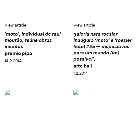
View article
View article
'moto', individual de raul
galeria nara roesler
mourão, reúne obras
inaugura ‘moto’ e ‘roesler
inéditas
hotel #25 — dispositivos
para um mundo (im)
prêmio pipa
possível’.
14.2.2014
arte hall
1.2.2014