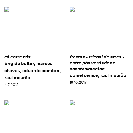
cá entre nós
frestas - trienal de artes -
entre pós verdades e
brígida baltar, marcos
acontecimentos
chaves, eduardo coimbra,
daniel senise, raul mourão
raul mourão
19.10.2017
4.7.2018