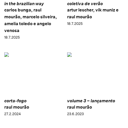
in the brazilian way
coletiva de verão
carlos bunga, raul
artur lescher, vik muniz e
mourão, marcelo silveira,
raul mourão
amelia toledo e angelo
18.7.2025
venosa
18.7.2025
corta-fogo
volume 3 – lançamento
raul mourão
raul mourão
27.2.2024
23.6.2023