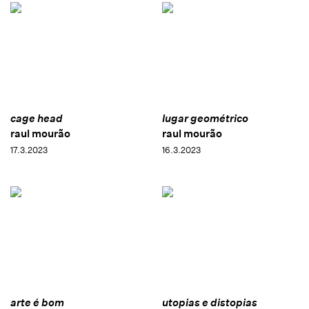
cage head
lugar geométrico
raul mourão
raul mourão
17.3.2023
16.3.2023
arte é bom
utopias e distopias