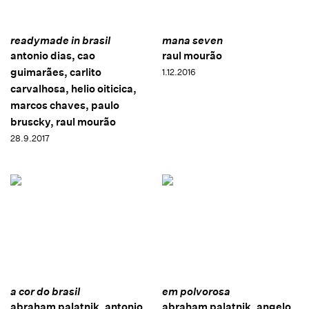
readymade in brasil
mana seven
antonio dias, cao
raul mourão
guimarães, carlito
1.12.2016
carvalhosa, helio oiticica,
marcos chaves, paulo
bruscky, raul mourão
28.9.2017
a cor do brasil
em polvorosa
abraham palatnik, antonio
abraham palatnik, angelo