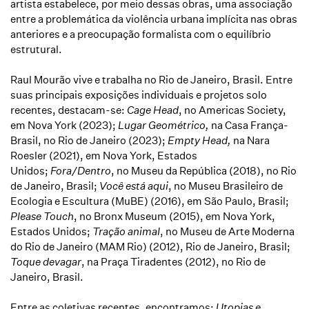
artista estabelece, por meio dessas obras, uma associação
entre a problemática da violência urbana implícita nas obras
anteriores e a preocupação formalista com o equilíbrio
estrutural.
Raul Mourão vive e trabalha no Rio de Janeiro, Brasil. Entre
suas principais exposições individuais e projetos solo
recentes, destacam-se:
Cage Head
, no Americas Society,
em Nova York (2023);
Lugar Geométrico,
na Casa
França-
Brasil, no Rio de Janeiro (2023);
Empty Head,
na Nara
Roesler (2021), em Nova York, Estados
Unidos;
Fora/Dentro
, no Museu da República (2018), no Rio
de Janeiro, Brasil;
Você está aqui
, no Museu Brasileiro de
Ecologia e Escultura (MuBE) (2016), em São Paulo, Brasil;
Please Touch
, no Bronx Museum (2015), em Nova York,
Estados Unidos;
Tração animal
, no Museu de Arte Moderna
do Rio de Janeiro (MAM Rio) (2012), Rio de Janeiro, Brasil;
Toque devagar
, na Praça Tiradentes (2012), no Rio de
Janeiro, Brasil.
Entre as coletivas recentes, encontramos:
Utopias e