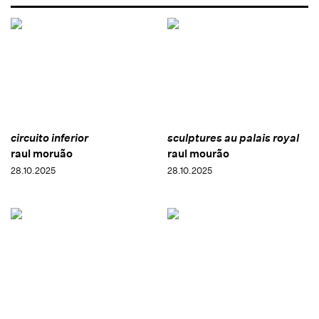
circuito inferior
sculptures au palais royal
raul moruão
raul mourão
28.10.2025
28.10.2025