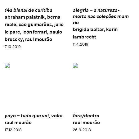
14a bienal de curitiba
alegria – a natureza-
morta nas coleções mam
abraham palatnik, berna
rio
reale, cao guimarães, julio
brígida baltar, karin
le parc, león ferrari, paulo
lambrecht
bruscky, raul mourão
11.4.2019
7.10.2019
yoyo – tudo que vai, volta
fora/dentro
raul mourão
raul mourão
17.12.2018
26.9.2018