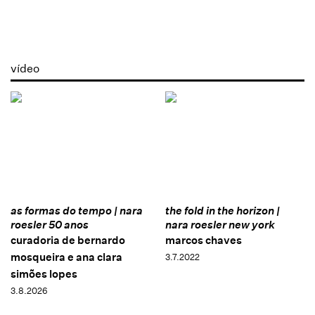
vídeo
as formas do tempo | nara
the fold in the horizon |
roesler 50 anos
nara roesler new york
curadoria de bernardo
marcos chaves
mosqueira e ana clara
3.7.2022
simões lopes
3.8.2026