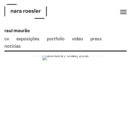
EN
PT
raul mourão
cv
exposições
portfolio
vídeo
press
notícias
Open a larger version of the following image in a popup: