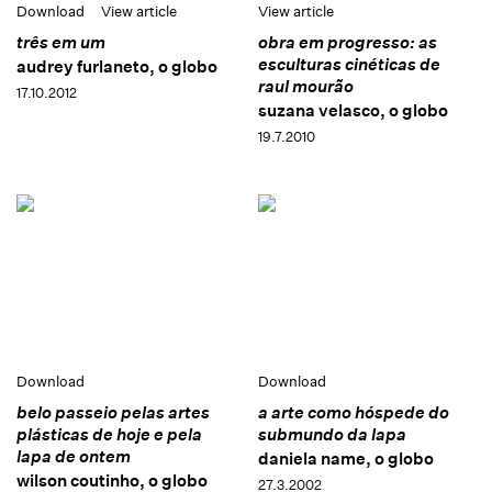
Download
View article
View article
três em um
obra em progresso: as
esculturas cinéticas de
audrey furlaneto, o globo
raul mourão
17.10.2012
suzana velasco, o globo
19.7.2010
Download
Download
belo passeio pelas artes
a arte como hóspede do
plásticas de hoje e pela
submundo da lapa
lapa de ontem
daniela name, o globo
wilson coutinho, o globo
27.3.2002