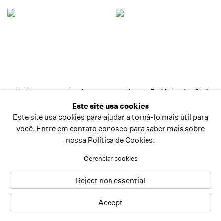
estruturas encontradas
raul mourão | introdução à
teoria dos opostos
curadoria de luis pérez-
Este site usa cookies
absolutos
oramas
Este site usa cookies para ajudar a torná-lo mais útil para
raul mourão
5.12.2019
você. Entre em contato conosco para saber mais sobre
21.5.2019
nossa Política de Cookies.
Gerenciar cookies
Reject non essential
Accept