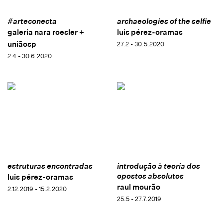
#arteconecta
archaeologies of the selfie
galeria nara roesler +
luis pérez-oramas
uniãosp
27.2 - 30.5.2020
2.4 - 30.6.2020
estruturas encontradas
introdução à teoria dos
opostos absolutos
luis pérez-oramas
raul mourão
2.12.2019 - 15.2.2020
25.5 - 27.7.2019