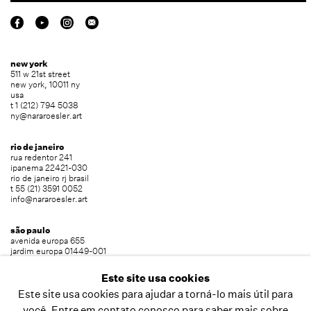
new york
511 w 21st street
new york, 10011 ny
usa
t 1 (212) 794 5038
ny@nararoesler.art
rio de janeiro
rua redentor 241
ipanema 22421-030
rio de janeiro rj brasil
t 55 (21) 3591 0052
info@nararoesler.art
são paulo
avenida europa 655
jardim europa 01449-001
são paulo sp brasil
t 55 (11) 2039 5454
Este site usa cookies
info@nararoesler.art
Este site usa cookies para ajudar a torná-lo mais útil para
você. Entre em contato conosco para saber mais sobre