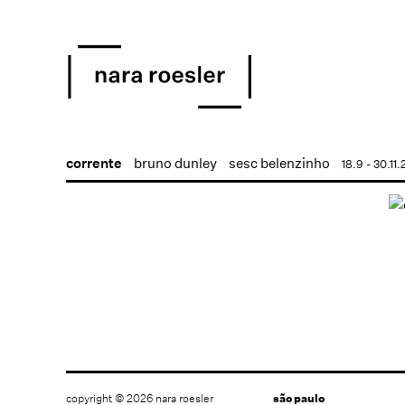
corrente
bruno dunley
sesc belenzinho
18.9 - 30.11
copyright © 2026 nara roesler
são paulo