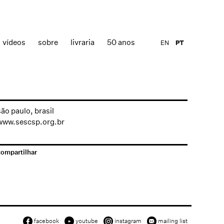
vídeos
sobre
livraria
50 anos
EN
PT
são paulo, brasil
www.sescsp.org.br
compartilhar
facebook
youtube
instagram
mailing list