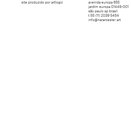
site produzido por artlogic
avenida europa 655
jardim europa 01449-001
são paulo sp brasil
t 55 (11) 2039 5454
info@nararoesler.art