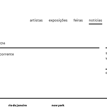
artistas
exposições
feiras
notícias
.2014
rio de janeiro
new york