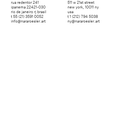
rua redentor 241
511 w 21st street
ipanema 22421-030
new york, 10011 ny
rio de janeiro rj brasil
usa
t 55 (21) 3591 0052
t 1 (212) 794 5038
info@nararoesler.art
ny@nararoesler.art