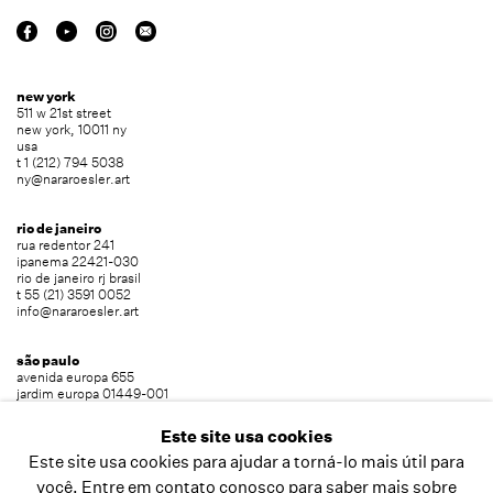
new york
511 w 21st street
new york, 10011 ny
usa
t 1 (212) 794 5038
ny@nararoesler.art
rio de janeiro
rua redentor 241
ipanema 22421-030
rio de janeiro rj brasil
t 55 (21) 3591 0052
info@nararoesler.art
são paulo
avenida europa 655
jardim europa 01449-001
são paulo sp brasil
t 55 (11) 2039 5454
Este site usa cookies
info@nararoesler.art
Este site usa cookies para ajudar a torná-lo mais útil para
você. Entre em contato conosco para saber mais sobre