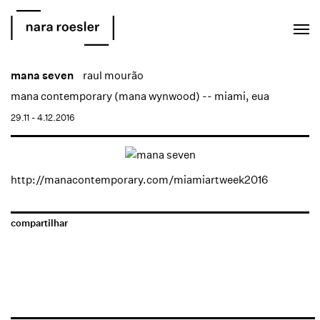
EN
PT
mana seven
raul mourão
mana contemporary (mana wynwood) -- miami, eua
29.11 - 4.12.2016
http://manacontemporary.com/miamiartweek2016
compartilhar