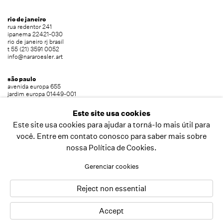
rio de janeiro
rua redentor 241
ipanema 22421-030
rio de janeiro rj brasil
t 55 (21) 3591 0052
info@nararoesler.art
são paulo
avenida europa 655
jardim europa 01449-001
são paulo sp brasil
t 55 (11) 2039 5454
Este site usa cookies
info@nararoesler.art
Este site usa cookies para ajudar a torná-lo mais útil para
você. Entre em contato conosco para saber mais sobre
nossa Política de Cookies.
copyright © 2026 nara roesler
site produzido por artlogic
Gerenciar cookies
Reject non essential
Accept