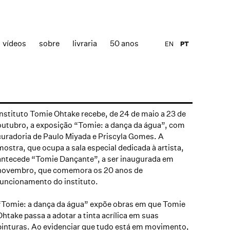
vídeos
sobre
livraria
50 anos
EN
PT
Instituto Tomie Ohtake recebe, de 24 de maio a 23 de
outubro, a exposição “
Tomie: a dança da água
”, com
curadoria de Paulo Miyada e Priscyla Gomes. A
mostra, que ocupa a sala especial dedicada à artista,
antecede “
Tomie Dançante”,
a ser inaugurada em
novembro, que comemora os 20 anos de
funcionamento do instituto.
“
Tomie: a dança da água”
expõe obras em que Tomie
Ohtake passa a adotar a tinta acrílica em suas
pinturas. Ao evidenciar que tudo está em movimento,