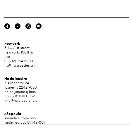
new york
511 w 21st street
new york, 10011 ny
usa
t 1 (212) 794 5038
ny@nararoesler.art
rio de janeiro
rua redentor 241
ipanema 22421-030
rio de janeiro rj brasil
t 55 (21) 3591 0052
info@nararoesler.art
são paulo
avenida europa 655
jardim europa 01449-001
são paulo sp brasil