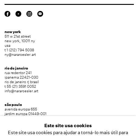
new york
511 w 21st street
new york, 10011 ny
usa
t 1 (212) 794 5038
ny@nararoesler.art
rio de janeiro
rua redentor 241
ipanema 22421-030
rio de janeiro rj brasil
t 55 (21) 3591 0052
info@nararoesler.art
são paulo
avenida europa 655
jardim europa 01449-001
são paulo sp brasil
t 55 (11) 2039 5454
Este site usa cookies
info@nararoesler.art
Este site usa cookies para ajudar a torná-lo mais útil para