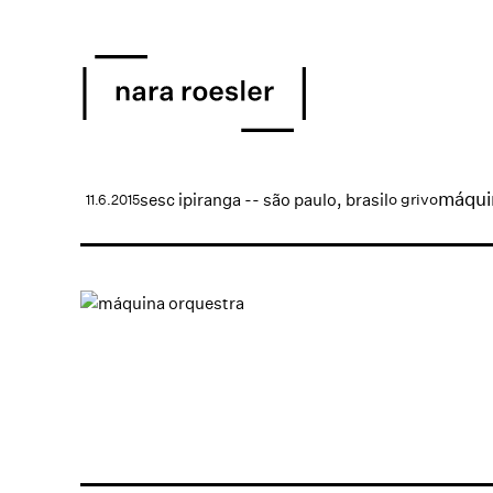
máqui
sesc ipiranga -- são paulo, brasil
o grivo
11.6.2015