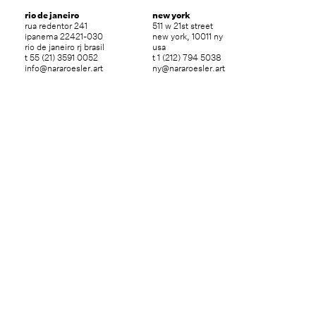
rio de janeiro
new york
rua redentor 241
511 w 21st street
ipanema 22421-030
new york, 10011 ny
rio de janeiro rj brasil
usa
t 55 (21) 3591 0052
t 1 (212) 794 5038
info@nararoesler.art
ny@nararoesler.art