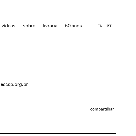
vídeos
sobre
livraria
50 anos
EN
PT
sescsp.org.br
compartilhar