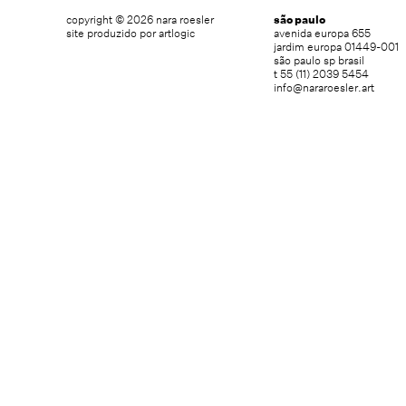
copyright © 2026 nara roesler
são paulo
site produzido por artlogic
avenida europa 655
jardim europa 01449-001
são paulo sp brasil
t 55 (11) 2039 5454
info@nararoesler.art