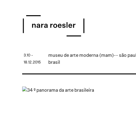
museu de arte moderna (mam)-- são pau
3.10 -
brasil
18.12.2015