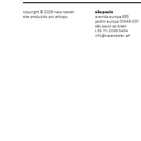
copyright © 2026 nara roesler
são paulo
site produzido por artlogic
avenida europa 655
jardim europa 01449-001
são paulo sp brasil
t 55 (11) 2039 5454
info@nararoesler.art