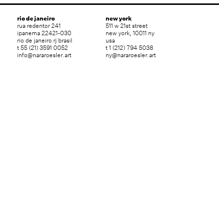
rio de janeiro
new york
rua redentor 241
511 w 21st street
ipanema 22421-030
new york, 10011 ny
rio de janeiro rj brasil
usa
t 55 (21) 3591 0052
t 1 (212) 794 5038
info@nararoesler.art
ny@nararoesler.art