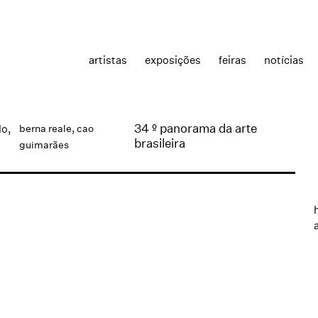
artistas
exposições
feiras
notícias
34 º panorama da arte
lo,
berna reale
,
cao
brasileira
guimarães