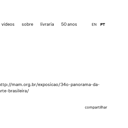
vídeos
sobre
livraria
50 anos
EN
PT
http://mam.org.br/exposicao/34o-panorama-da-
arte-brasileira/
compartilhar