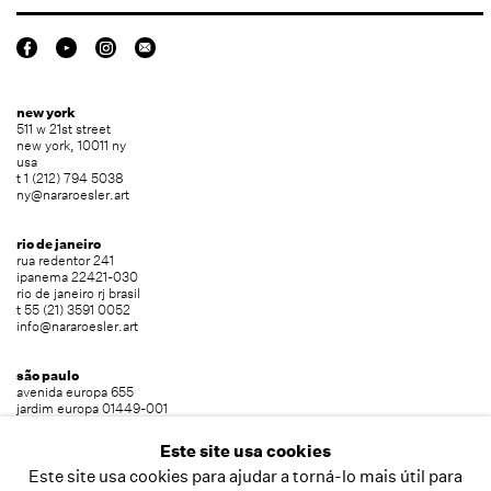
new york
511 w 21st street
new york, 10011 ny
usa
t 1 (212) 794 5038
ny@nararoesler.art
rio de janeiro
rua redentor 241
ipanema 22421-030
rio de janeiro rj brasil
t 55 (21) 3591 0052
info@nararoesler.art
são paulo
avenida europa 655
jardim europa 01449-001
são paulo sp brasil
t 55 (11) 2039 5454
Este site usa cookies
info@nararoesler.art
Este site usa cookies para ajudar a torná-lo mais útil para