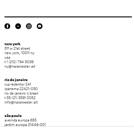
new york
511 w 21st street
new york, 10011 ny
usa
t 1 (212) 794 5038
ny@nararoesler.art
rio de janeiro
rua redentor 241
ipanema 22421-030
rio de janeiro rj brasil
t 55 (21) 3591 0052
info@nararoesler.art
são paulo
avenida europa 655
jardim europa 01449-001
são paulo sp brasil
t 55 (11) 2039 5454