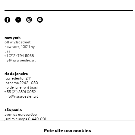
new york
511 w 21st street
new york, 10011 ny
usa
t 1 (212) 794 5038
ny@nararoesler.art
rio de janeiro
rua redentor 241
ipanema 22421-030
rio de janeiro rj brasil
t 55 (21) 3591 0052
info@nararoesler.art
são paulo
avenida europa 655
jardim europa 01449-001
são paulo sp brasil
t 55 (11) 2039 5454
Este site usa cookies
info@nararoesler.art