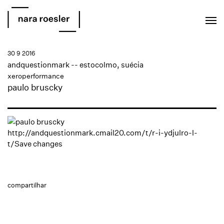
EN
PT
30 9 2016
andquestionmark -- estocolmo, suécia
xeroperformance
paulo bruscky
http://andquestionmark.cmail20.com/t/r-i-ydjulro-l-
t/
Save changes
compartilhar