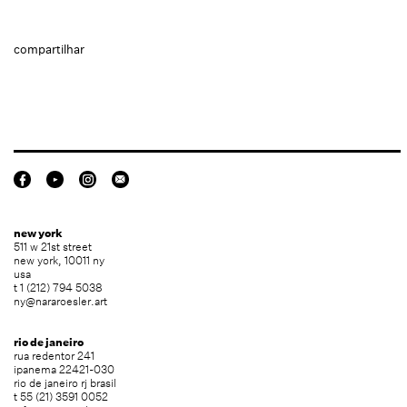
compartilhar
new york
511 w 21st street
new york, 10011 ny
usa
t 1 (212) 794 5038
ny@nararoesler.art
rio de janeiro
rua redentor 241
ipanema 22421-030
rio de janeiro rj brasil
t 55 (21) 3591 0052