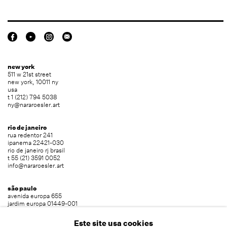
new york
511 w 21st street
new york, 10011 ny
usa
t 1 (212) 794 5038
ny@nararoesler.art
rio de janeiro
rua redentor 241
ipanema 22421-030
rio de janeiro rj brasil
t 55 (21) 3591 0052
info@nararoesler.art
são paulo
avenida europa 655
jardim europa 01449-001
são paulo sp brasil
t 55 (11) 2039 5454
Este site usa cookies
info@nararoesler.art