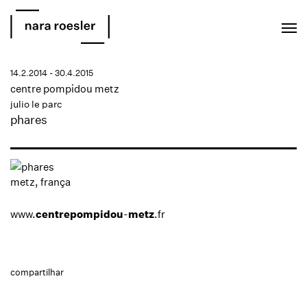
EN
PT
14.2.2014 - 30.4.2015
centre pompidou metz
julio le parc
phares
metz, frança
www.
centrepompidou
-
metz
.fr
compartilhar