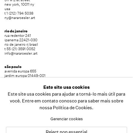
new york, 10011 ny
usa
t 1 (212) 794 5038
ny@nararoesler.art
rio de janeiro
rua redentor 241
ipanema 22421-030
rio de janeiro rj brasil
t 55 (21) 3591 0052
info@nararoesler.art
são paulo
avenida europa 655
jardim europa 01449-001
são paulo sp brasil
t 55 (11) 2039 5454
Este site usa cookies
info@nararoesler.art
Este site usa cookies para ajudar a torná-lo mais útil para
você. Entre em contato conosco para saber mais sobre
nossa Política de Cookies.
copyright © 2026 nara roesler
site produzido por artlogic
Gerenciar cookies
Reject non essential