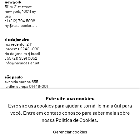
new york
511 w 21st street
new york, 10011 ny
usa
t 1 (212) 794 5038
ny@nararoesler.art
rio de janeiro
rua redentor 241
ipanema 22421-030
rio de janeiro rj brasil
t 55 (21) 3591 0052
info@nararoesler.art
são paulo
avenida europa 655
jardim europa 01449-001
são paulo sp brasil
t 55 (11) 2039 5454
Este site usa cookies
info@nararoesler.art
Este site usa cookies para ajudar a torná-lo mais útil para
você. Entre em contato conosco para saber mais sobre
nossa Política de Cookies.
copyright © 2026 nara roesler
site produzido por artlogic
Gerenciar cookies