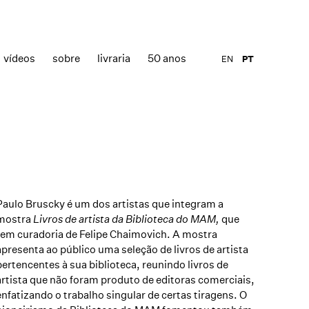
vídeos
sobre
livraria
50 anos
EN
PT
Paulo Bruscky é um dos artistas que integram a
mostra
Livros de artista da Biblioteca do MAM,
que
tem curadoria de
Felipe Chaimovich. A mostra
apresenta ao público uma seleção de livros de artista
pertencentes à sua biblioteca, reunindo livros de
artista que não foram produto de editoras comerciais,
enfatizando o trabalho singular de certas tiragens.
O