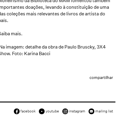
pioneirismo da Biblioteca do MAM fomentou também
importantes doações, levando à constituição de uma
das coleções mais relevantes de livros de artista do
país.
Saiba mais.
Na imagem: detalhe da obra de Paulo Bruscky, 3X4
Show. Foto: Karina Bacci
compartilhar
facebook
youtube
instagram
mailing list