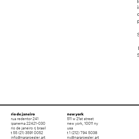
rio de janeiro
new york
rua redentor 241
511 w 21st street
ipanema 22421-030
new york, 10011 ny
rio de janeiro rj brasil
usa
t 55 (21) 3591 0052
t 1 (212) 794 5038
info@nararoesler.art
ny@nararoesler.art