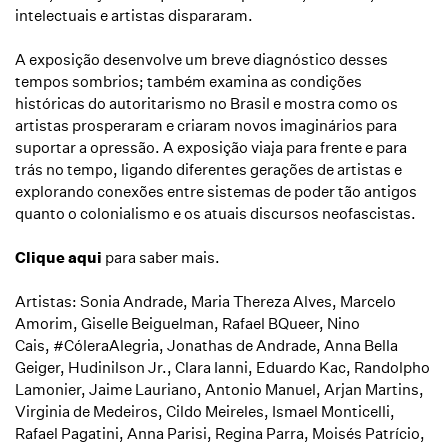
intelectuais e artistas dispararam.
A exposição desenvolve um breve diagnóstico desses
tempos sombrios; também examina as condições
históricas do autoritarismo no Brasil e mostra como os
artistas prosperaram e criaram novos imaginários para
suportar a opressão. A exposição viaja para frente e para
trás no tempo, ligando diferentes gerações de artistas e
explorando conexões entre sistemas de poder tão antigos
quanto o colonialismo e os atuais discursos neofascistas.
Clique aqui
para saber mais.
Artistas: Sonia Andrade, Maria Thereza Alves,
Marcelo
Amorim
,
Giselle Beiguelman,
Rafael BQueer, Nino
Cais,
#
CóleraAlegria, Jonathas de Andrade, Anna Bella
Geiger,
Hudinilson Jr.,
Clara Ianni,
Eduardo Kac,
Randolpho
Lamonier, Jaime Lauriano, Antonio Manuel, Arjan Martins,
Virginia de Medeiros, Cildo Meireles, Ismael Monticelli,
Rafael Pagatini, Anna Parisi, Regina Parra, Moisés Patrício,