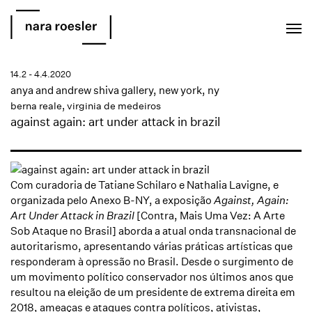
EN
PT
14.2 - 4.4.2020
anya and andrew shiva gallery, new york, ny
berna reale
,
virginia de medeiros
against again: art under attack in brazil
Com curadoria de Tatiane Schilaro e Nathalia Lavigne, e
organizada pelo Anexo B-NY, a exposição
Against, Again:
Art Under Attack in Brazil
[Contra, Mais Uma Vez: A Arte
Sob Ataque no Brasil] aborda a atual onda transnacional de
autoritarismo, apresentando várias práticas artísticas que
responderam à opressão no Brasil. Desde o surgimento de
um movimento político conservador nos últimos anos que
resultou na eleição de um presidente de extrema direita em
2018, ameaças e ataques contra políticos, ativistas,