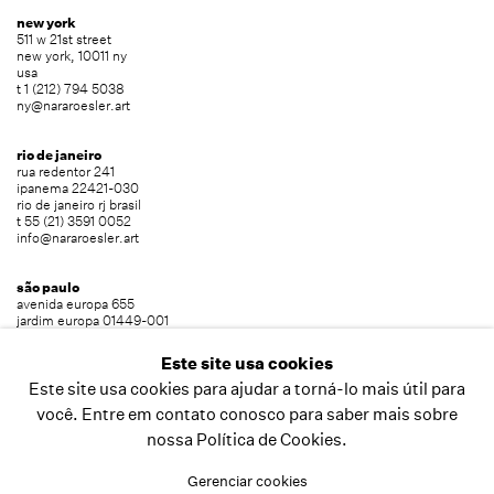
new york
511 w 21st street
new york, 10011 ny
usa
t 1 (212) 794 5038
ny@nararoesler.art
rio de janeiro
rua redentor 241
ipanema 22421-030
rio de janeiro rj brasil
t 55 (21) 3591 0052
info@nararoesler.art
são paulo
avenida europa 655
jardim europa 01449-001
são paulo sp brasil
t 55 (11) 2039 5454
Este site usa cookies
info@nararoesler.art
Este site usa cookies para ajudar a torná-lo mais útil para
você. Entre em contato conosco para saber mais sobre
nossa Política de Cookies.
copyright © 2026 nara roesler
site produzido por artlogic
Gerenciar cookies