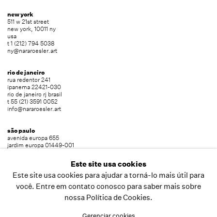
new york
511 w 21st street
new york, 10011 ny
usa
t 1 (212) 794 5038
ny@nararoesler.art
rio de janeiro
rua redentor 241
ipanema 22421-030
rio de janeiro rj brasil
t 55 (21) 3591 0052
info@nararoesler.art
são paulo
avenida europa 655
jardim europa 01449-001
são paulo sp brasil
t 55 (11) 2039 5454
Este site usa cookies
info@nararoesler.art
Este site usa cookies para ajudar a torná-lo mais útil para
você. Entre em contato conosco para saber mais sobre
nossa Política de Cookies.
copyright © 2026 nara roesler
site produzido por artlogic
Gerenciar cookies