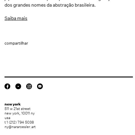
dos grandes nomes da abstração brasileira.
Saiba mais
compartilhar
new york
511 w 21st street
new york, 10011 ny
usa
t 1 (212) 794 5038
ny@nararoesler.art