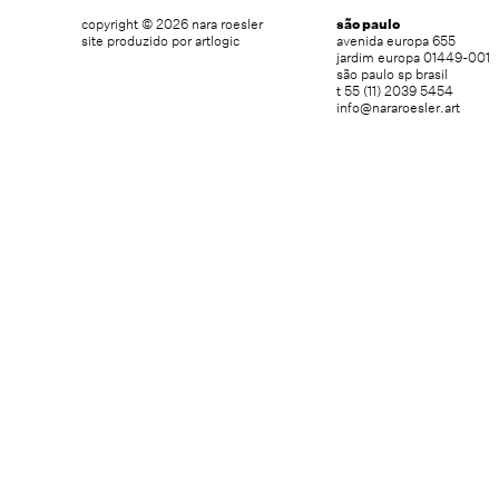
copyright © 2026 nara roesler
são paulo
site produzido por artlogic
avenida europa 655
jardim europa 01449-001
são paulo sp brasil
t 55 (11) 2039 5454
info@nararoesler.art