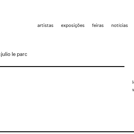
artistas
exposições
feiras
notícias
julio le parc
c