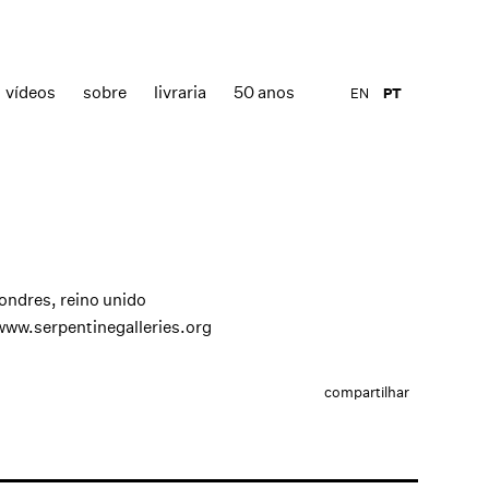
vídeos
sobre
livraria
50 anos
EN
PT
londres, reino unido
www.serpentinegalleries.org
compartilhar