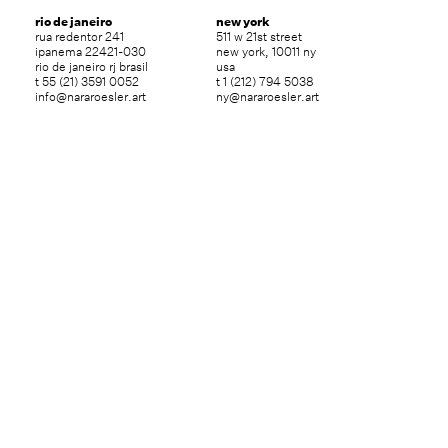
rio de janeiro
new york
rua redentor 241
511 w 21st street
ipanema 22421-030
new york, 10011 ny
rio de janeiro rj brasil
usa
t 55 (21) 3591 0052
t 1 (212) 794 5038
info@nararoesler.art
ny@nararoesler.art