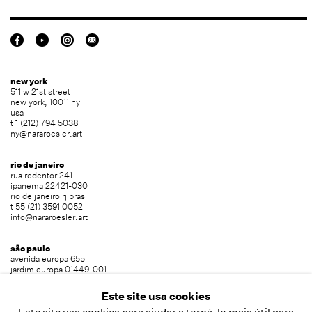
new york
511 w 21st street
new york, 10011 ny
usa
t 1 (212) 794 5038
ny@nararoesler.art
rio de janeiro
rua redentor 241
ipanema 22421-030
rio de janeiro rj brasil
t 55 (21) 3591 0052
info@nararoesler.art
são paulo
avenida europa 655
jardim europa 01449-001
são paulo sp brasil
t 55 (11) 2039 5454
Este site usa cookies
info@nararoesler.art