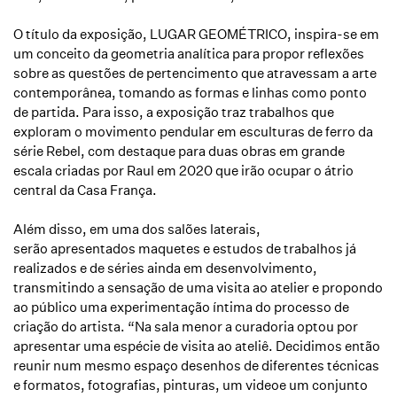
O título da exposição,
LUGAR GEOMÉTRICO
, inspira-se em
um conceito da geometria analítica para propor reflexões
sobre as questões de pertencimento que atravessam a arte
contemporânea, tomando as formas e linhas como ponto
de partida. Para isso, a exposição traz trabalhos que
exploram o movimento pendular em esculturas de ferro
da
série Rebel,
com destaque para duas obras em grande
escala criadas
por Raul em 2020
que irão ocupar o átrio
central da Casa França.
Além disso
, em uma dos salões laterais,
serão
apresentados maquetes e estudos de trabalhos já
realizados e de séries
ainda em desenvolvimento,
transmitindo a sensação de uma visita ao atelier e propondo
ao público uma experimentação íntima do processo de
criação do artista.
“
Na sala menor a curadoria optou por
apresentar uma
espécie
de visita ao
ateliê
. Decidimos então
reunir num mesmo espaço desenhos de diferentes técnicas
e formatos, fotografias, pinturas,
um
video
e um conjunto