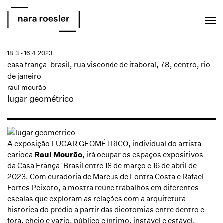
EN
PT
18.3 - 16.4.2023
casa frança-brasil, rua visconde de itaboraí, 78, centro, rio
de janeiro
raul mourão
lugar geométrico
A exposição
LUGAR GEOMÉTRICO
, individual do artista
carioca
Raul Mourão
, irá ocupar os espaços expositivos
da
Casa França
-
Brasil
entre
18 de março e
16
de abril de
2023
. Com curadoria de
Marcus de Lontra Costa e Rafael
Fortes Peixoto
, a mostra reúne trabalhos em diferentes
escalas que exploram as relações com a arquitetura
histórica do prédio a partir das dicotomias entre dentro e
fora, cheio e vazio, público e íntimo, instável e estável.