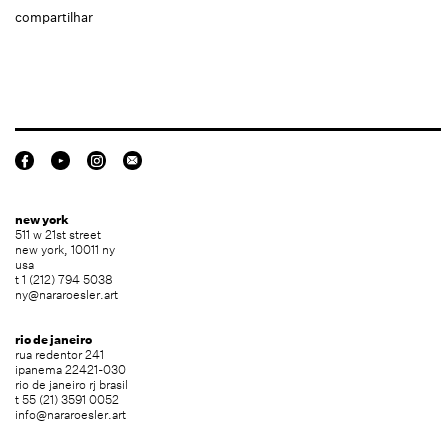
compartilhar
new york
511 w 21st street
new york, 10011 ny
usa
t 1 (212) 794 5038
ny@nararoesler.art
rio de janeiro
rua redentor 241
ipanema 22421-030
rio de janeiro rj brasil
t 55 (21) 3591 0052
info@nararoesler.art