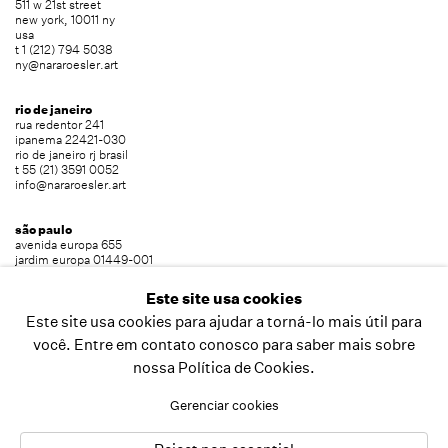
511 w 21st street
new york, 10011 ny
usa
t 1 (212) 794 5038
ny@nararoesler.art
rio de janeiro
rua redentor 241
ipanema 22421-030
rio de janeiro rj brasil
t 55 (21) 3591 0052
info@nararoesler.art
são paulo
avenida europa 655
jardim europa 01449-001
são paulo sp brasil
t 55 (11) 2039 5454
Este site usa cookies
info@nararoesler.art
Este site usa cookies para ajudar a torná-lo mais útil para
você. Entre em contato conosco para saber mais sobre
nossa Política de Cookies.
copyright © 2026 nara roesler
site produzido por artlogic
Gerenciar cookies