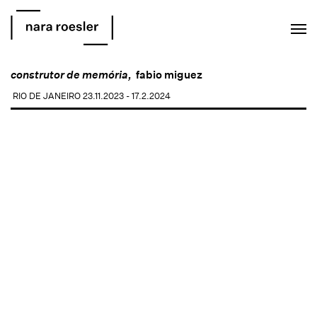
EN
PT
construtor de memória,
fabio miguez
RIO DE JANEIRO
23.11.2023 - 17.2.2024
Open a larger version of the following image in a popup: