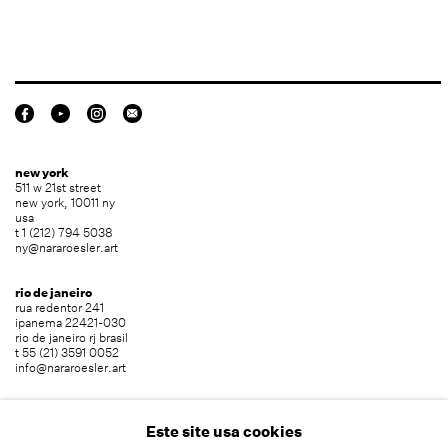
new york
511 w 21st street
new york, 10011 ny
usa
t 1 (212) 794 5038
ny@nararoesler.art
rio de janeiro
rua redentor 241
ipanema 22421-030
rio de janeiro rj brasil
t 55 (21) 3591 0052
info@nararoesler.art
são paulo
avenida europa 655
Este site usa cookies
jardim europa 01449-001