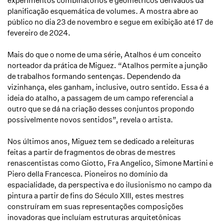
experimentos combinatórios e geométricos derivados da
planificação esquemática de volumes. A mostra abre ao
público no dia 23 de novembro e segue em exibição até 17 de
fevereiro de 2024.
Mais do que o nome de uma série,
Atalhos
é um conceito
norteador da prática de Miguez.
“
Atalhos
permite a junção
de trabalhos formando sentenças. Dependendo da
vizinhança, eles ganham, inclusive, outro sentido. Essa é a
ideia do atalho, a passagem de um campo referencial a
outro que se dá na criação desses conjuntos propondo
possivelmente novos sentidos”, revela o artista.
Nos últimos anos, Miguez tem se dedicado a releituras
feitas a partir de fragmentos de obras de mestres
renascentistas como Giotto, Fra Angelico, Simone Martini e
Piero della Francesca. Pioneiros no domínio da
espacialidade, da perspectiva e do ilusionismo no campo da
pintura a partir de fins do Século XIII, estes mestres
construíram em suas representações composições
inovadoras que incluíam estruturas arquitetônicas