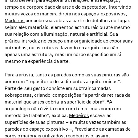
in situ servem para explorar as relações entre espaço,
tempo e a corporeidade da arte e do espectador. Intervindo
muitas vezes de maneira direta nos espaços expositivos,
Medeiros
concebe suas obras a partir de detalhes do lugar,
sejam eles materiais, elementos estruturais ou até mesmo
sua relação com a iluminação, natural e artificial. Sua
prática introduz no espaço uma organicidade ao expor suas
entranhas, ou estruturas, fazendo da arquitetura não
apenas uma estrutura, mas um corpo específico em si
mesmo na experiência da arte.
Para a artista, tanto as paredes como as suas pinturas são
como um “repositório de sedimentos arquitetônicos”.
Parte de seu gesto consiste em subtrair camadas
sobrepostas, criando composições “a partir da retirada de
material que antes cobria a superfície da obra”. “A
arqueologia não é vista como um tema, mas como um
método de trabalho”, explica.
Medeiros
escava as
superfícies de suas pinturas – e muitas vezes também as
paredes do espaço expositivo –, “revelando as camadas de
cores e materiais utilizados, recobertos e, assim,