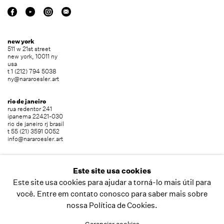
new york
511 w 21st street
new york, 10011 ny
usa
t 1 (212) 794 5038
ny@nararoesler.art
rio de janeiro
rua redentor 241
ipanema 22421-030
rio de janeiro rj brasil
t 55 (21) 3591 0052
info@nararoesler.art
são paulo
avenida europa 655
Este site usa cookies
jardim europa 01449-001
Este site usa cookies para ajudar a torná-lo mais útil para
são paulo sp brasil
t 55 (11) 2039 5454
você. Entre em contato conosco para saber mais sobre
info@nararoesler.art
nossa Política de Cookies.