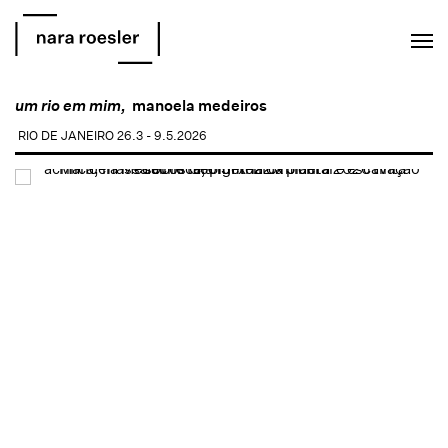
EN
PT
um rio em mim,
manoela medeiros
RIO DE JANEIRO
26.3 - 9.5.2026
Open a larger version of the following image in a popup: