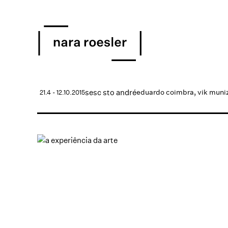
sesc sto andré
eduardo coimbra
,
vik muni
21.4 - 12.10.2015