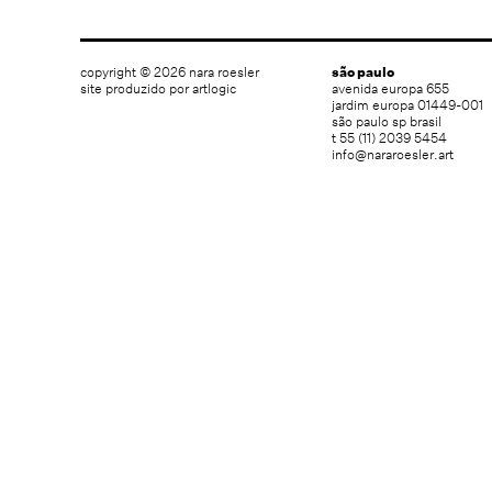
copyright © 2026 nara roesler
são paulo
site produzido por artlogic
avenida europa 655
jardim europa 01449-001
são paulo sp brasil
t 55 (11) 2039 5454
info@nararoesler.art