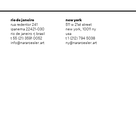
rio de janeiro
new york
rua redentor 241
511 w 21st street
ipanema 22421-030
new york, 10011 ny
rio de janeiro rj brasil
usa
t 55 (21) 3591 0052
t 1 (212) 794 5038
info@nararoesler.art
ny@nararoesler.art