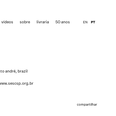
vídeos
sobre
livraria
50 anos
EN
PT
sto andré, brazil
www.sescsp.org.br
compartilhar