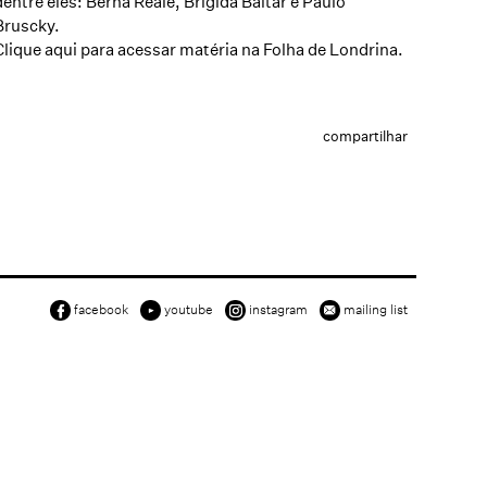
dentre eles: Berna Reale, Brígida Baltar e Paulo
Bruscky.
Clique aqui
para acessar matéria na Folha de Londrina.
compartilhar
facebook
youtube
instagram
mailing list