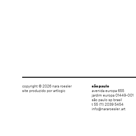
copyright © 2026 nara roesler
são paulo
site produzido por artlogic
avenida europa 655
jardim europa 01449-001
são paulo sp brasil
t 55 (11) 2039 5454
info@nararoesler.art