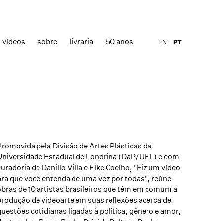
vídeos
sobre
livraria
50 anos
EN
PT
Promovida pela
Divisão de Artes Plásticas da
Universidade Estadual de Londrina
(DaP/UEL) e com
curadoria de Danillo Villa e Elke Coelho, "Fiz um vídeo
pra que você entenda de uma vez por todas", reúne
obras de 10 artistas brasileiros que têm em comum a
produção de videoarte em suas reflexões acerca de
questões cotidianas ligadas à política, gênero e amor,