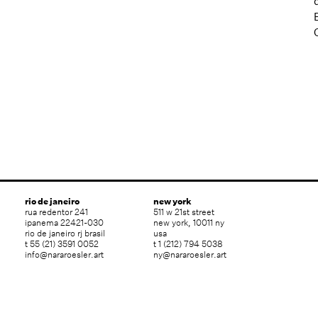
rio de janeiro
new york
rua redentor 241
511 w 21st street
ipanema 22421-030
new york, 10011 ny
rio de janeiro rj brasil
usa
t 55 (21) 3591 0052
t 1 (212) 794 5038
info@nararoesler.art
ny@nararoesler.art