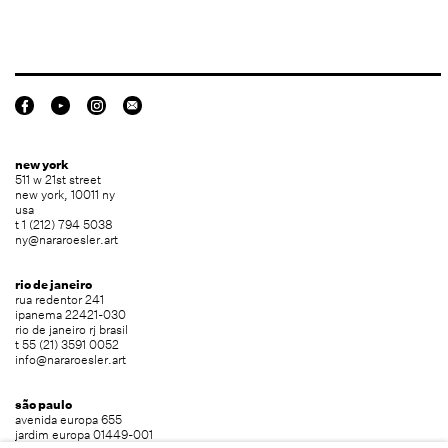
new york
511 w 21st street
new york, 10011 ny
usa
t 1 (212) 794 5038
ny@nararoesler.art
rio de janeiro
rua redentor 241
ipanema 22421-030
rio de janeiro rj brasil
t 55 (21) 3591 0052
info@nararoesler.art
são paulo
avenida europa 655
jardim europa 01449-001