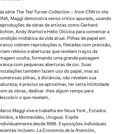
Na série
The Ted Turner Collection – from CNN to the
DNA
, Maggi demonstra senso crítico apurado, usando
reproduções de obras de artistas como Gerhard
Richter, Andy Warhol e Hélio Oiticica para comentar a
condição midiática da vida atual. Pilhas de papel em
branco cobrem reproduções e, filetadas com precisão,
criam relevos e aberturas que revelam traços da
imagem oculta, formando uma grande paisagem
branca com pequenas aberturas de cor. Suas
instalações também fazem uso do papel, mas as
numerosas pilhas, à distância, não revelam sua
natureza; é preciso se aproximar, ter certa intimidade
com as obras, dedicar-lhes algum tempo para
descobrir o que revelam.
Marco Maggi vive e trabalha em Nova York , Estados
Unidos, e Montevidéu, Uruguai. Expõe
individualmente desde 1998. Exposições individuais
recentes incluem:
La Economía de la Atención
,