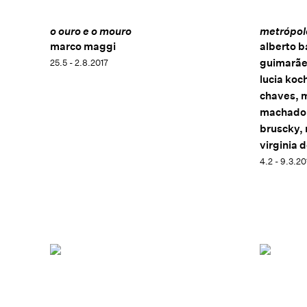
o ouro e o mouro
metrópol
marco maggi
alberto b
guimarães,
25.5 - 2.8.2017
lucia ko
chaves, m
machado, 
bruscky, 
virginia 
4.2 - 9.3.20