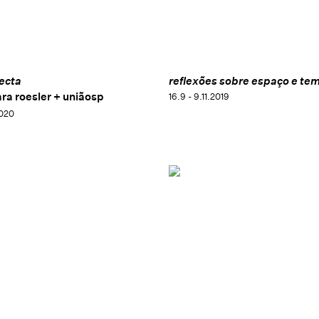
ecta
reflexões sobre espaço e te
ara roesler + uniãosp
16.9 - 9.11.2019
2020