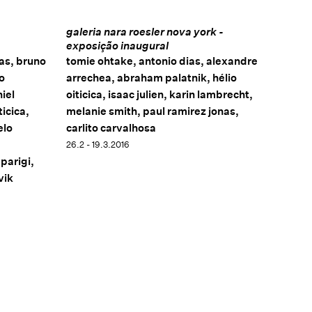
galeria nara roesler nova york -
exposição inaugural
as, bruno
tomie ohtake, antonio dias, alexandre
o
arrechea, abraham palatnik, hélio
iel
oiticica, isaac julien, karin lambrecht,
icica,
melanie smith, paul ramirez jonas,
elo
carlito carvalhosa
26.2 - 19.3.2016
parigi,
vik