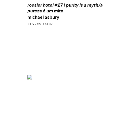
roesler hotel #27 | purity is a myth/a
pureza é um mito
michael asbury
10.6 - 29.7.2017