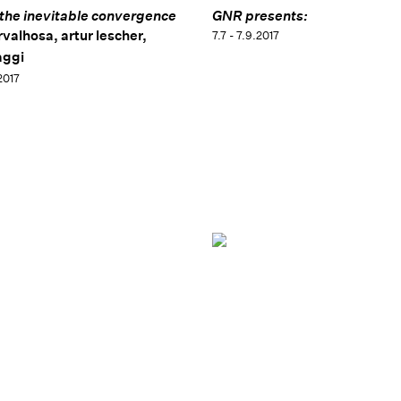
 the inevitable convergence
GNR presents:
rvalhosa, artur lescher,
7.7 - 7.9.2017
aggi
.2017