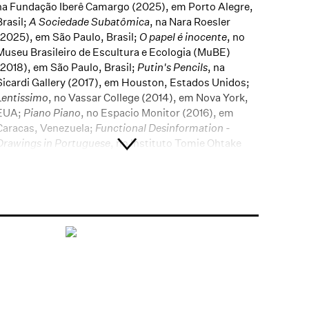
na
Fundação Iberê Camargo (2025), em Porto Alegre,
Brasil;
A Sociedade S
ubatômica
, na Nara Roesler
(2025), em São Paulo, Brasil;
O papel é inocente
, no
Museu Brasileiro de Escultura e Ecologia (MuBE)
(2018), em São Paulo, Brasil;
Putin's Pencils
, na
Sicardi Gallery (2017), em Houston, Estados Unidos;
Lentissimo
, no Vassar College (2014), em Nova York,
EUA;
Piano Piano
, no Espacio Monitor (2016), em
Caracas, Venezuela;
Functional Desinformation -
Drawings in Portuguese
, no Instituto Tomie Ohtake
(2012), em São Paulo, Brasil;
Optimismo Radical
, na
NC Arte (2012), em Bogotá,
Colômbia.
Participou
também da 25ª Bienal de São Paulo, Brasil (2002); da
8ª Bienal de Havana, Cuba (2003); da 29ª Bienal de
Pontevedra, Espanha (2006), e da 56ª Bienal de
Veneza (2015). Algumas das mostras coletivas em que
apresentou seu trabalho recentemente são:
Movement: The Legacy of Kineticism, no Dallas
Museum of Art (2022), em Dallas, EUA; Reflection on
Time and Space, na Nara Roesler (2019), em São