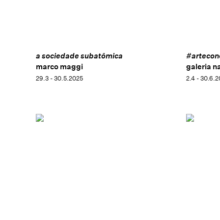
a sociedade subatômica
#artecon
marco maggi
galeria n
29.3 - 30.5.2025
2.4 - 30.6.