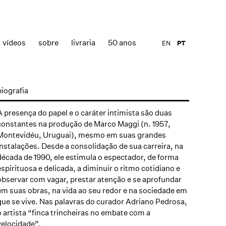
vídeos
sobre
livraria
50 anos
EN
PT
biografia
A presença do papel e o caráter intimista são duas
constantes na produção de Marco Maggi (n. 1957,
Montevidéu, Uruguai), mesmo em suas grandes
instalações. Desde a consolidação de sua carreira, na
década de 1990, ele estimula o espectador, de forma
espirituosa e delicada, a diminuir o ritmo cotidiano e
observar com vagar, prestar atenção e se aprofundar
em suas obras, na vida ao seu redor e na sociedade em
que se vive. Nas palavras do curador Adriano Pedrosa,
o artista “finca trincheiras no embate com a
velocidade”.