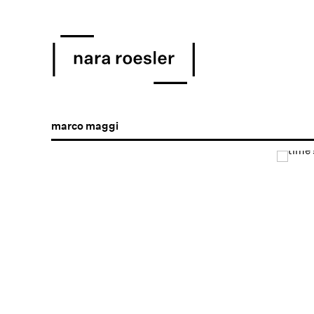
marco maggi
Open a larger version of the following image in a popu