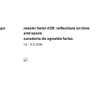
Paulo, Brasil;
Art_Latin_America: Against the Survey
,
no Davis Museum at Wellesley College (2019), em
Wellesley, Estados Unidos;
Latinoamérica: volver al
futuro
, no Museo de Arte Contemporáneo de Buenos
Aires (MACBA) (2018), em Buenos Aires, Argentina
e
Tension and Dynamism
, no Atchugarry Art Center
mpo
roesler hotel #29: reflections on time
(2018), em Miami, Estados Unidos. Tem obras em
and space
importantes acervos, tais como:
curadoria de agnaldo farias
Art Institute of
Chicago, Chicago, Estados Unidos; Walker Art Center,
1.4 - 11.5.2019
Minneapolis, EUA;
Daros Foundation, Zurique, Suíça;
San Francisco Museum of Modern Art (SFMoMA), San
Francisco, EUA; Solomon R. Guggenheim Museum,
Nova York, Estados Unidos; Museum of Contemporary
Art, Los Angeles, EUA e Museum of Modern Art
(MoMA), Nova York, Estados Unidos.