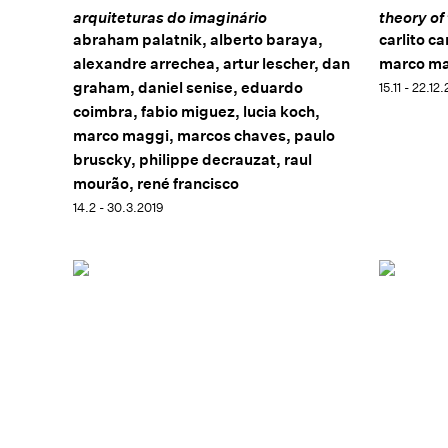
arquiteturas do imaginário
theory of
abraham palatnik, alberto baraya,
carlito ca
alexandre arrechea, artur lescher, dan
marco m
graham, daniel senise, eduardo
15.11 - 22.12
coimbra, fabio miguez, lucia koch,
marco maggi, marcos chaves, paulo
bruscky, philippe decrauzat, raul
mourão, rené francisco
14.2 - 30.3.2019