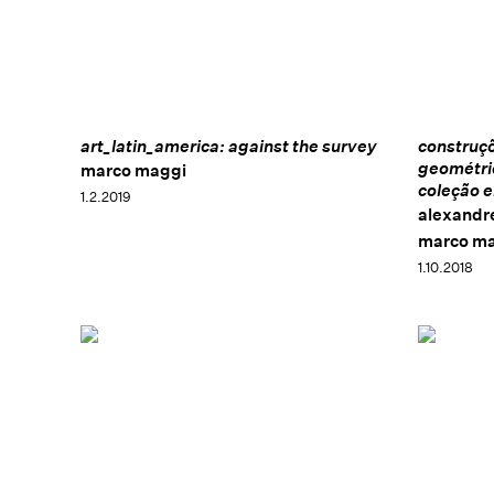
art_latin_america: against the survey
construçõ
geométri
marco maggi
coleção e
1.2.2019
alexandre
marco m
1.10.2018