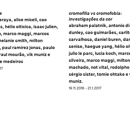
e
cromofilia vs cromofobia:
investigações da cor
araya, alice miceli, cao
abraham palatnik, antonio di
 hélio oiticica, isaac julien,
dunley, cao guimarães, carlit
ch, marco maggi, marcos
carvalhosa, daniel buren, dan
elanie smith, milton
senise, haegue yang, hélio oit
paul ramírez jonas, paulo
julio le parc, lucia koch, marc
raul mourão, vik muniz e
silveira, marco maggi, milton
de medeiros
machado, not vital, rodolpho 
17
sérgio sister, tomie ohtake e 
muniz.
19.11.2016 - 21.1.2017