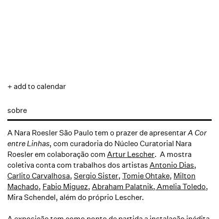
+ add to calendar
sobre
A Nara Roesler São Paulo tem o prazer de apresentar
A Cor
entre Linhas
, com curadoria do Núcleo Curatorial Nara
Roesler em colaboração com
Artur Lescher
. A mostra
coletiva conta com trabalhos dos artistas
Antonio Dias
,
Carlito Carvalhosa
,
Sergio Sister
,
Tomie Ohtake
,
Milton
Machado
,
Fabio Miguez
,
Abraham Palatnik
,
Amelia Toledo
,
Mira Schendel, além do próprio Lescher.
A exposição tem como ponto de partida a instalação inédita