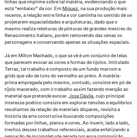
linhas que imprime sobre tal matéria, evidenciando o que
está “embaixo” da cor. Em
Miguez
, na sua produção mais
recente, a relação entre linha e cor caminha no sentido de se
projetarem espacialidades e arquiteturas, dado que o
mesmo realiza releituras de pinturas de grandes mestres do
Renascimento italiano, porém removendo das cenas os
personagens e conservando apenas as situações espaciais.
Já em Milton Machado, o que se vê é um conjunto de telas
que parecem evocar as cores e formas de tijolos. Intitulado
Terras
, tal trabalho é composto de um fundo marrom e
grids que vão de tons do vermelho ao preto. A matéria-
prima empregada pelo mesmo, contudo, consiste em pó de
tijolo macerado, com o trabalho assim fazendo menção ao
material que pretende evocar.
Jose Dávila
, cujo principal
interesse poético consiste em explorar tensões e equilíbrios
resultantes da relação de materiais díspares, revisita a
história da arte construtiva buscando composições
formadas por linhas, planos e cores. Ao inserir, lado a lado,
trechos desses trabalhos referenciais, acaba enfatizando a
sensação de incompletude gerada por essa composição.