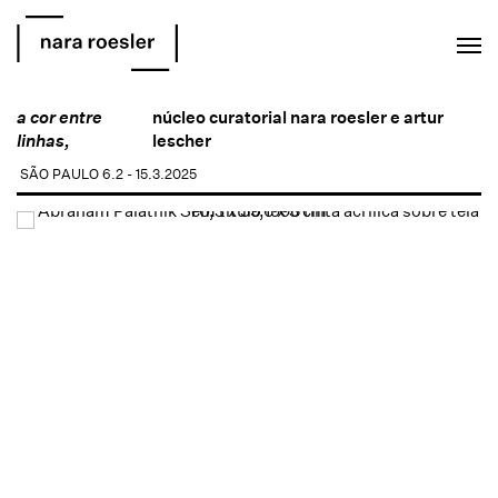
EN
PT
a cor entre
núcleo curatorial nara roesler e artur
linhas,
lescher
SÃO PAULO
6.2 - 15.3.2025
Open a larger version of the following image in a popup: