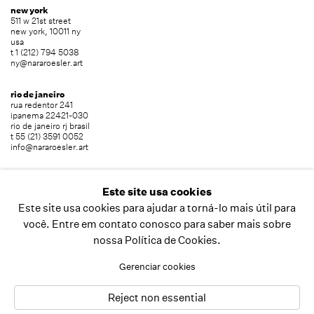
new york
511 w 21st street
new york, 10011 ny
usa
t 1 (212) 794 5038
ny@nararoesler.art
rio de janeiro
rua redentor 241
ipanema 22421-030
rio de janeiro rj brasil
t 55 (21) 3591 0052
info@nararoesler.art
são paulo
avenida europa 655
Este site usa cookies
jardim europa 01449-001
Este site usa cookies para ajudar a torná-lo mais útil para
são paulo sp brasil
t 55 (11) 2039 5454
você. Entre em contato conosco para saber mais sobre
info@nararoesler.art
nossa Política de Cookies.
Gerenciar cookies
copyright © 2026 nara roesler
site produzido por artlogic
Reject non essential