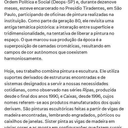
Ordem Política e Social (Deops-SP) e, durante dezenove
meses, esteve encarcerado no Presídio Tiradentes, em São
Paulo, participando de oficinas de pintura realizadas na
instituição. Como parte da geração 80, ele revisita uma
antiga temática pictórica: a interação entre superfície e
tridimensionalidade, na tentativa de liberar a pintura no
espaço. O que marcou sua produção da época é a
superposição de camadas cromáticas, resultando em
campos de cor autônomos que coexistem
harmoniosamente.
Hoje, seu trabalho combina pintura e escultura. Ele utiliza
suportes derivados de estruturas encontradas e de
sistemas designados a servir a nossas necessidades
cotidianas, como observado nas séries
Ripas
, produzida
desde o final dos anos 1990, e
Caixas
, desde 1996, cujos
nomes referem-se aos produtos manufaturados dos quais
derivam. São pinturas escultóricas feitas a partir de vigas de
madeira encontradas, lembrando engradados, pórticos ou
caixilhos de janelas. Sister pinta as vigas de madeira em
várias cores e as monta em configurações que fazem surgir