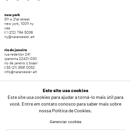
new york
511 w 21st street
new york, 10011 ny
usa
t 1 (212) 794 5038
ny@nararoesler.art
rio de janeiro
rua redentor 241
ipanema 22421-030
rio de janeiro rj brasil
t 55 (21) 3591 0052
info@nararoesler.art
são paulo
avenida europa 655
Este site usa cookies
jardim europa 01449-001
Este site usa cookies para ajudar a torná-lo mais útil para
são paulo sp brasil
t 55 (11) 2039 5454
você. Entre em contato conosco para saber mais sobre
info@nararoesler.art
nossa Política de Cookies.
Gerenciar cookies
copyright © 2026 nara roesler
site produzido por artlogic