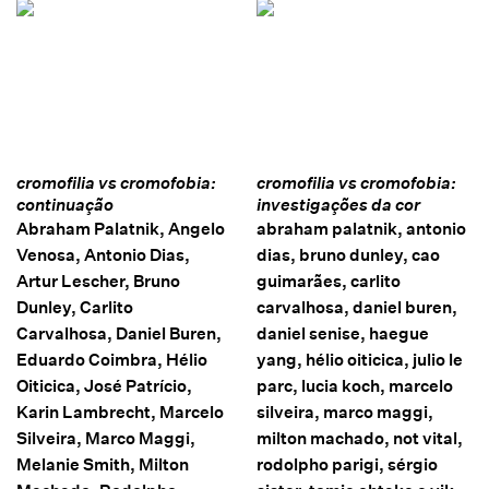
cromofilia vs cromofobia:
cromofilia vs cromofobia:
continuação
investigações da cor
Abraham Palatnik, Angelo
abraham palatnik, antonio
Venosa, Antonio Dias,
dias, bruno dunley, cao
Artur Lescher, Bruno
guimarães, carlito
Dunley, Carlito
carvalhosa, daniel buren,
Carvalhosa, Daniel Buren,
daniel senise, haegue
Eduardo Coimbra, Hélio
yang, hélio oiticica, julio le
Oiticica, José Patrício,
parc, lucia koch, marcelo
Karin Lambrecht, Marcelo
silveira, marco maggi,
Silveira, Marco Maggi,
milton machado, not vital,
Melanie Smith, Milton
rodolpho parigi, sérgio