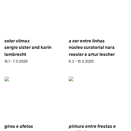
color clímax
a cor entre linhas
sergio sister and karin
núcleo curatorial nara
lambrecht
roesler e artur lescher
15.1 - 7.3.2026
6.2 - 15.3.2025
giros e afetos
pintura entre frestas e