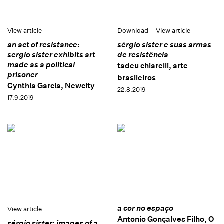
View article
Download
View article
an act of resistance:
sérgio sister e suas armas
sergio sister exhibits art
de resistência
made as a political
tadeu chiarelli, arte
prisoner
brasileiros
Cynthia Garcia, Newcity
22.8.2019
17.9.2019
a cor no espaço
View article
Antonio Gonçalves Filho, O
sérgio sister: images of a