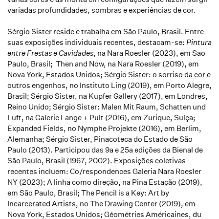
variadas profundidades, sombras e experiências de cor.
Sérgio Sister reside e trabalha em São Paulo, Brasil. Entre
suas exposições individuais recentes, destacam-se:
Pintura
entre Frestas e Cavidades
, na Nara Roesler (2023), em Sao
Paulo, Brasil;
Then and Now
, na Nara Roesler (2019), em
Nova York, Estados Unidos;
Sérgio Sister: o sorriso da cor e
outros engenhos
, no Instituto Ling (2019), em Porto Alegre,
Brasil;
Sérgio Sister
, na Kupfer Gallery (2017), em Londres,
Reino Unido;
Sérgio Sister: Malen Mit Raum
,
Schatten und
Luft
, na Galerie Lange + Pult (2016), em Zurique, Suíça;
Expanded Fields
, no Nymphe Projekte (2016), em Berlim,
Alemanha;
Sérgio Sister
, Pinacoteca do Estado de São
Paulo (2013). Participou das 9
a
e 25
a
edições da Bienal de
São Paulo, Brasil (1967, 2002). Exposições coletivas
recentes incluem:
Co/respondences Galeria Nara Roesler
NY (2023)
;
A linha como direção
, na Pina Estação (2019),
em São Paulo, Brasil;
The Pencil is a Key: Art by
Incarcerated Artists
, no The Drawing Center (2019), em
Nova York, Estados Unidos;
Géométries Américaines, du