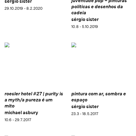
juventude pop – pinturas
sérgio sister
políticas e desenhos da
29.10.2019 - 8.2.2020
cadeia
sérgio sister
10.8 - 5.10.2019
roesler hotel #27 | purity is
pintura com ar, sombra e
a myth/a pureza é um
espaço
mito
sérgio sister
michael asbury
23.3 - 18.5.2017
10.6 - 29.7.2017