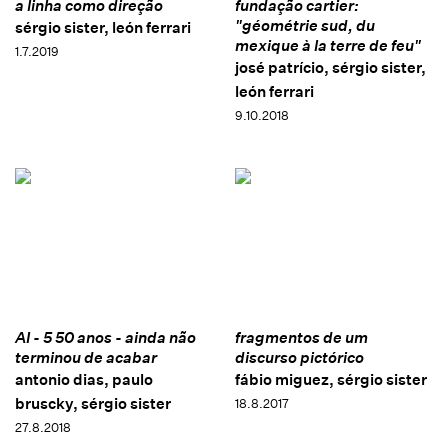
a linha como direção
fundação cartier:
"géométrie sud, du
sérgio sister, león ferrari
mexique à la terre de feu"
1.7.2019
josé patrício, sérgio sister,
león ferrari
9.10.2018
AI - 5 50 anos - ainda não
fragmentos de um
terminou de acabar
discurso pictórico
antonio dias, paulo
fábio miguez, sérgio sister
bruscky, sérgio sister
18.8.2017
27.8.2018