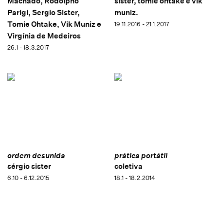
Machado, Rodolpho
sister, tomie ohtake e vik
Parigi, Sergio Sister,
muniz.
Tomie Ohtake, Vik Muniz e
19.11.2016 - 21.1.2017
Virgínia de Medeiros
26.1 - 18.3.2017
ordem desunida
prática portátil
sérgio sister
coletiva
6.10 - 6.12.2015
18.1 - 18.2.2014