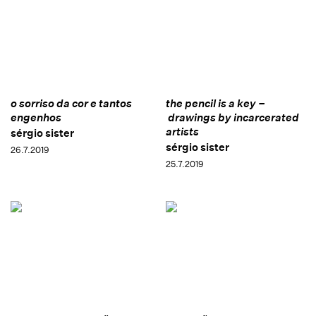
o sorriso da cor e tantos
the pencil is a key –
engenhos
drawings by incarcerated
artists
sérgio sister
sérgio sister
26.7.2019
25.7.2019