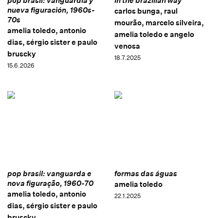
pop brasil: vanguardia y
in the brazilian way
nueva figuración, 1960s-
carlos bunga, raul
70s
mourão, marcelo silveira,
amelia toledo, antonio
amelia toledo e angelo
dias, sérgio sister e paulo
venosa
bruscky
18.7.2025
15.6.2026
pop brasil: vanguarda e
formas das águas
nova figuração, 1960-70
amelia toledo
amelia toledo, antonio
22.1.2025
dias, sérgio sister e paulo
bruscky