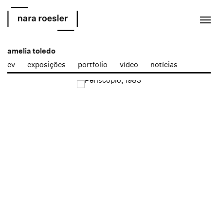
EN
PT
amelia toledo
cv
exposições
portfolio
vídeo
notícias
Open a larger version of the following image in a popup: