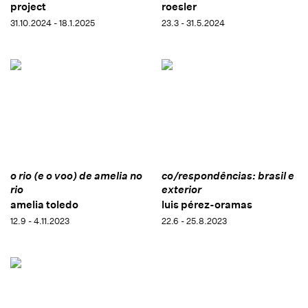
project
roesler
31.10.2024 - 18.1.2025
23.3 - 31.5.2024
o rio (e o voo) de amelia no
co/respondências: brasil e
rio
exterior
amelia toledo
luis pérez-oramas
12.9 - 4.11.2023
22.6 - 25.8.2023