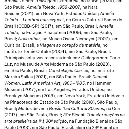
Amelia Toledo - Paisagem Cromática
, no MuBE (2024), em
São Paulo,
Amelia Toledo: 1958-2007
, na
Nara
Roesler
(2021), em Nova York, Estados Unidos;
Amelia
Toledo – Lembrei que esqueci
, no Centro Cultural Banco do
Brasil (CCBB-SP) (2017), em São Paulo, Brasil;
Amelia
Toledo
, na Estação Pinacoteca (2009), em São Paulo,
Brasil;
Novo olhar
, no Museu Oscar Niemeyer (2007), em
Curitiba, Brasil; e
Viagem ao coração da matéria
, no
Instituto Tomie Ohtake (2004), em São Paulo, Brasil.
Principais coletivas recentes incluem:
Diálogos com Cor e
Luz
, no Museu de Arte Moderna de São Paulo (2023),
em São Paulo, Brasil;
Constelação Clarice
, no Instituto
Moreira Salles (2021), em São Paulo, Brasil;
Radical
Women: Latin American Art, 1960–1985,
no
Hammer
Museum (2017), em Los Angeles, Estados Unidos; no
Brooklyn Museum (2018), em Nova York, Estados Unidos; e
na Pinacoteca do Estado de São Paulo (2018), São Paulo,
Brasil;
Modos de ver o Brasil: Itaú Cultural 30 anos
, na Oca
(2017), em São Paulo, Brasil;
30x Bienal: Transformações na
arte brasileira da 1ª à 30ª edição
, na Fundação Bienal de São
Paulo (2013), em São Paulo, Brasil, além da 29ª Bienal de