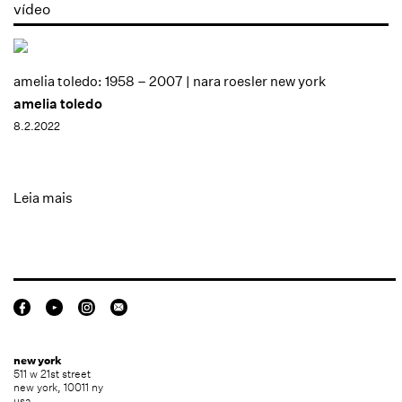
vídeo
amelia toledo: 1958 – 2007 | nara roesler new york
amelia toledo
8.2.2022
Leia mais
new york
511 w 21st street
new york, 10011 ny
usa