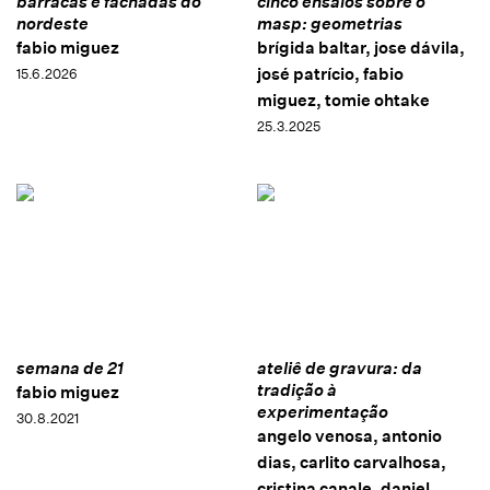
barracas e fachadas do
cinco ensaios sobre o
nordeste
masp: geometrias
fabio miguez
brígida baltar, jose dávila,
josé patrício, fabio
15.6.2026
miguez, tomie ohtake
25.3.2025
semana de 21
ateliê de gravura: da
tradição à
fabio miguez
experimentação
30.8.2021
angelo venosa, antonio
dias, carlito carvalhosa,
cristina canale, daniel