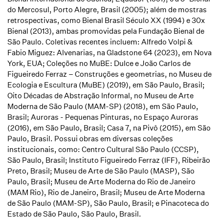
do Mercosul, Porto Alegre, Brasil (2005); além de mostras
retrospectivas, como
Bienal Brasil Século XX
(1994) e
30x
Bienal
(2013), ambas promovidas pela Fundação Bienal de
São Paulo. Coletivas recentes incluem:
Alfredo Volpi &
Fabio Miguez: Alvenarias
, na Gladstone 64 (2023), em Nova
York, EUA;
Coleções no MuBE: Dulce e João Carlos de
Figueiredo Ferraz – Construções e geometrias
, no Museu de
Ecologia e Escultura (MuBE) (2019), em São Paulo, Brasil;
Oito Décadas de Abstração Informal
, no Museu de Arte
Moderna de São Paulo (MAM-SP) (2018), em São Paulo,
Brasil;
Auroras - Pequenas Pinturas
, no Espaço Auroras
(2016), em São Paulo, Brasil;
Casa 7
, na Pivô (2015), em São
Paulo, Brasil. Possui obras em diversas coleções
institucionais, como: Centro Cultural São Paulo (CCSP),
São Paulo, Brasil; Instituto Figueiredo Ferraz (IFF), Ribeirão
Preto, Brasil; Museu de Arte de São Paulo (MASP), São
Paulo, Brasil; Museu de Arte Moderna do Rio de Janeiro
(MAM Rio), Rio de Janeiro, Brasil; Museu de Arte Moderna
de São Paulo (MAM-SP), São Paulo, Brasil; e Pinacoteca do
Estado de São Paulo, São Paulo, Brasil.