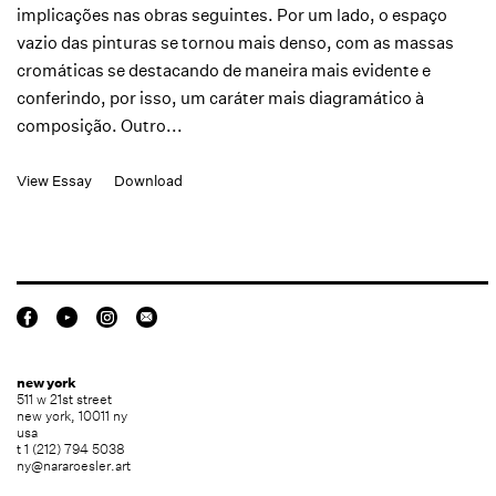
implicações nas obras seguintes. Por um lado, o espaço
vazio das pinturas se tornou mais denso, com as massas
cromáticas se destacando de maneira mais evidente e
conferindo, por isso, um caráter mais diagramático à
composição. Outro...
View Essay
Download
new york
511 w 21st street
new york, 10011 ny
usa
t 1 (212) 794 5038
ny@nararoesler.art