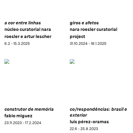
a cor entre linhas
giros e afetos
núcleo curatorial nara
nara roesler curatorial
roesler e artur lescher
project
6.2 - 15.3.2025
31.10.2024 - 18.1.2025
construtor de memória
co/respondências: brasil e
exterior
fabio miguez
luis pérez-oramas
23.11.2023 - 17.2.2024
22.6 - 25.8.2023