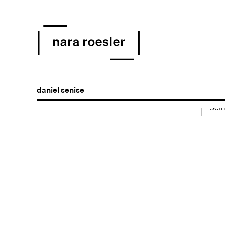
daniel senise
Open a larger version of the following image in a popu