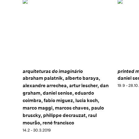
arquiteturas do imaginário
printed m
abraham palatnik, alberto baraya,
daniel se
alexandre arrechea, artur lescher, dan
19.9 - 28.10
graham, daniel senise, eduardo
coimbra, fabio miguez, lucia koch,
marco maggi, marcos chaves, paulo
bruscky, philippe decrauzat, raul
mourão, rené francisco
14.2 - 30.3.2019