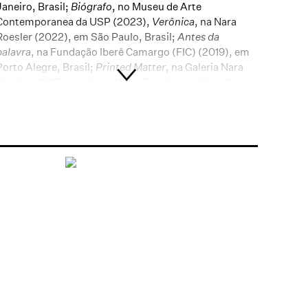
Janeiro, Brasil;
Biógrafo
, no Museu de Arte
Contemporanea da USP (2023),
Verônica
, na Nara
Roesler (2022), em São Paulo, Brasil;
Antes da
palavra
, na Fundação Iberê Camargo (FIC) (2019), em
Porto Alegre, Brasil;
Printed Matter
, na Galeria Nara
Roesler (2017), em Nova York, Estados Unidos;
Quase
aqui
, no Oi Futuro Flamengo (2015), no Rio de Janeiro,
Brasil;
2892
, na Casa França-Brasil (2011), no Rio de
Janeiro, Brasil e Daniel Senise, na Estação Pinacoteca
(Pina Estação 2009) em São Paulo, Brasil. Participou
de diversas bienais e mostras coletivas, incluindo as
18ª, 20ª, 24ª e 29ª edições da Bienal de São Paulo,
Brasil (1985, 1989, 1998 e 2010); a 44ª Biennale di
Venezia, Itália (1990); 2ª Bienal de La Habana, Cuba
(1986); 11ª Bienal de Cuenca, Equador (2011) e Luz
≅
Matéria, Museu Oscar Niemeyer, Curitiba, Brasil
(2017)
. Possui obras em importantes coleções,
como: Stedelijk Museum Amsterdam, Amsterdam,
Holanda; Cisneros Fontanals Art Foundation, Miami,
Estados Unidos; Ludwig Museum, Köln,