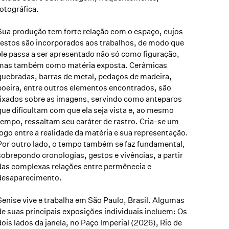
fotográfica.
Sua produção tem forte relação com o espaço, cujos
restos são incorporados aos trabalhos, de modo que
ele passa a ser apresentado não só como figuração,
mas também como matéria exposta. Cerâmicas
quebradas, barras de metal, pedaços de madeira,
poeira, entre outros elementos encontrados, são
fixados sobre as imagens, servindo como anteparos
que dificultam com que ela seja vista e, ao mesmo
tempo, ressaltam seu caráter de rastro. Cria-se um
jogo entre a realidade da matéria e sua representação.
Por outro lado, o tempo também se faz fundamental,
sobrepondo cronologias, gestos e vivências, a partir
das complexas relações entre permênecia e
desaparecimento.
Senise vive e trabalha em São Paulo, Brasil. Algumas
de suas principais exposições individuais incluem: Os
dois lados da janela, no Paço Imperial (2026), Rio de