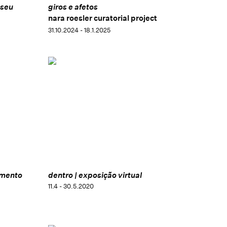
Alemanha; Museu de Arte Moderna do Rio de Janeiro
useu
giros e afetos
(MAM Rio), Rio de Janeiro, Brasil; Museu de Arte
nara roesler curatorial project
Contemporânea de Niterói (MAC-Niterói), Niterói,
31.10.2024 - 18.1.2025
Brasil; e Museu de Arte de São Paulo (MASP), São
Paulo, Brasil; Pinacoteca do Estado de São Paulo, São
Paulo Brasil.
amento
dentro | exposição virtual
11.4 - 30.5.2020