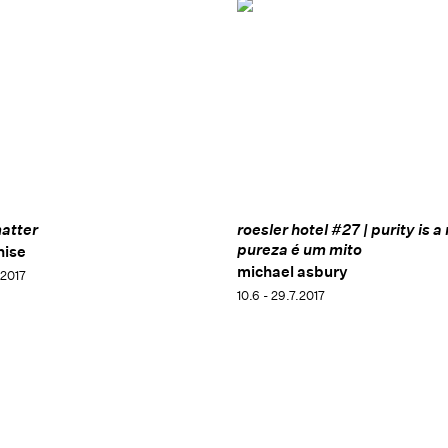
atter
roesler hotel #27 | purity is 
pureza é um mito
nise
michael asbury
.2017
10.6 - 29.7.2017