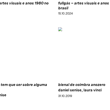
 artes visuais e anos 1980 no
fullgás – artes visuais e anos
brasil
15.10.2024
 tem que ser sobre alguma
bienal de coimbra anozero
daniel senise, laura vinci
nise
31.10.2019