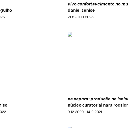
vivo confortavelmente no m
rgulho
daniel senise
026
21.8 - 11.10.2025
na espera: produção no isol
nise
núcleo curatorial nara roesler
2022
9.12.2020 - 14.2.2021