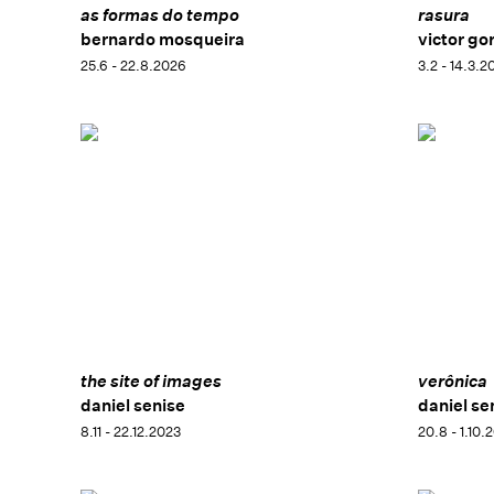
as formas do tempo
rasura
bernardo mosqueira
victor go
25.6 - 22.8.2026
3.2 - 14.3.2
the site of images
verônica
daniel senise
daniel se
8.11 - 22.12.2023
20.8 - 1.10.