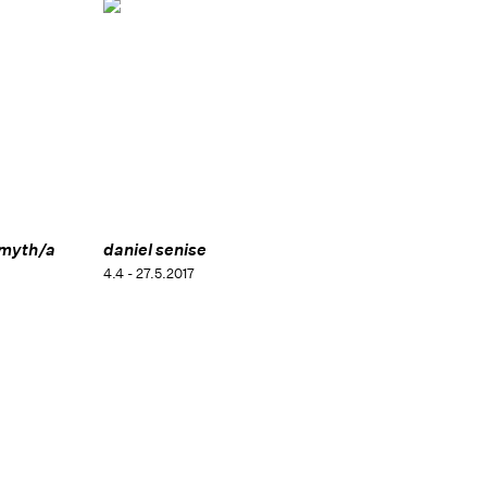
a myth/a
daniel senise
4.4 - 27.5.2017