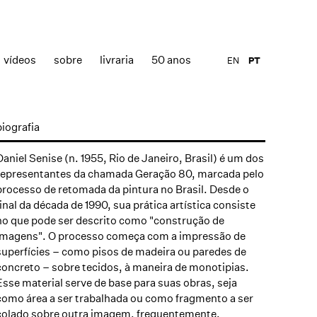
vídeos
sobre
livraria
50 anos
EN
PT
biografia
Daniel Senise (n. 1955, Rio de Janeiro, Brasil) é um dos
representantes da chamada Geração 80, marcada pelo
processo de retomada da pintura no Brasil. Desde o
final da década de 1990, sua prática artística consiste
no que pode ser descrito como "construção de
imagens". O processo começa com a impressão de
superfícies – como pisos de madeira ou paredes de
concreto – sobre tecidos, à maneira de monotipias.
Esse material serve de base para suas obras, seja
como área a ser trabalhada ou como fragmento a ser
colado sobre outra imagem, frequentemente,