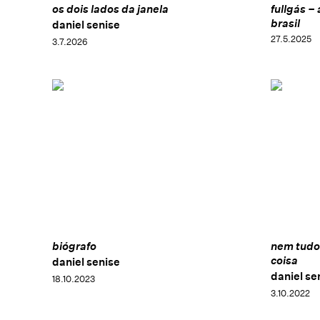
os dois lados da janela
fullgás –
brasil
daniel senise
27.5.2025
3.7.2026
biógrafo
nem tudo
coisa
daniel senise
daniel se
18.10.2023
3.10.2022