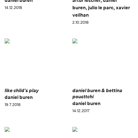
daniel buren
artur lescher, daniel
buren, julio le parc, xavier
14.12.2018
veilhan
2.10.2018
like child's play
daniel buren & bettina
pousttchi
daniel buren
daniel buren
19.7.2018
14.12.2017