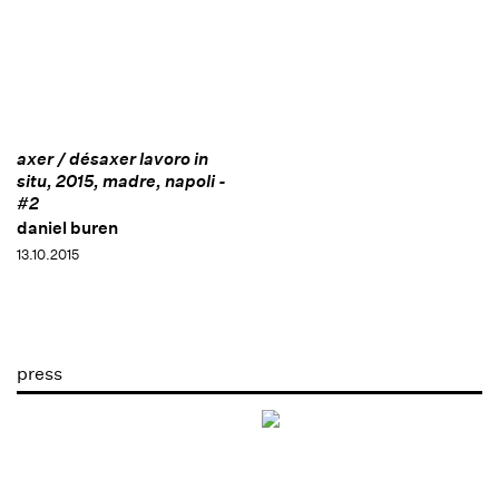
axer / désaxer lavoro in
situ, 2015, madre, napoli -
#2
daniel buren
13.10.2015
press