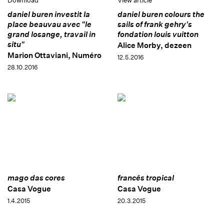
Download
View article
daniel buren investit la
daniel buren colours the
place beauvau avec "le
sails of frank gehry's
grand losange, travail in
fondation louis vuitton
situ"
Alice Morby, dezeen
Marion Ottaviani, Numéro
12.5.2016
28.10.2016
mago das cores
francês tropical
Casa Vogue
Casa Vogue
1.4.2015
20.3.2015