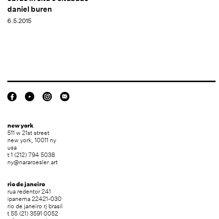
daniel buren
6.5.2015
new york
511 w 21st street
new york, 10011 ny
usa
t 1 (212) 794 5038
ny@nararoesler.art
rio de janeiro
rua redentor 241
ipanema 22421-030
rio de janeiro rj brasil
t 55 (21) 3591 0052