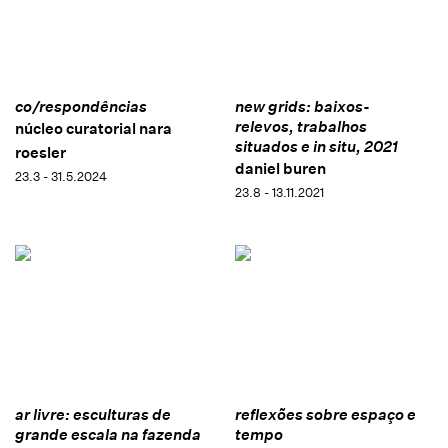
co/respondências
new grids: baixos-
relevos, trabalhos
núcleo curatorial nara
situados e in situ, 2021
roesler
daniel buren
23.3 - 31.5.2024
23.8 - 13.11.2021
ar livre: esculturas de
reflexões sobre espaço e
grande escala na fazenda
tempo