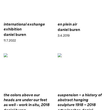
international exchange
en plein air
exhibition
daniel buren
daniel buren
3.4.2019
11.7.2022
the colors above our
suspension – a history of
heads are under our feet
abstract hanging
as well - work in situ, 2018
sculpture 1918 – 2018