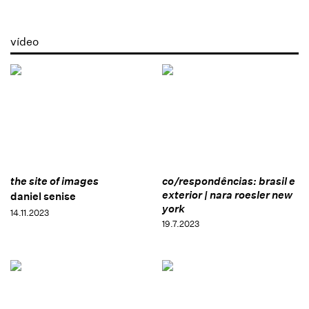
vídeo
the site of images
co/respondências: brasil e
exterior | nara roesler new
daniel senise
york
14.11.2023
19.7.2023