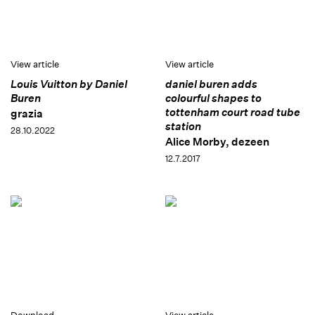
View article
View article
Louis Vuitton by Daniel
daniel buren adds
Buren
colourful shapes to
tottenham court road tube
grazia
station
28.10.2022
Alice Morby, dezeen
12.7.2017