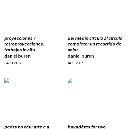
proyecciones /
del medio círculo al círculo
retroproyecciones.
completo: un recorrido de
trabajos in situ.
color
daniel buren
daniel buren
24.10.2017
14.9.2017
pedra no céu: arte e a
bayadères for two