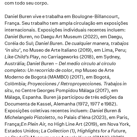
com todo seu corpo.
Daniel Buren vive e trabalha em Boulogne-Billancourt,
França. Seu trabalho tem ampla circulação em exposições
internacionais. Exposições individuais recentes incluem:
Daniel Buren
, no
Daegu Art Museum (2022), em Daegu,
Coréia do Sul;
Daniel Buren. De cualquier manera, trabajos
‘in situ’
, no Museo de Arte Italiano (2019), em Lima, Peru;
Like Child’s Play
, no Carriageworks (2018), em Sydney,
Austrália;
Daniel Buren – Del medio círculo al círculo
completo: Un recorrido de color
, mp Museo de Arte
Moderno de Bogotá (MAMBO) (2017), em Bogotá,
Colômbia;
Proyecciones / Retroproyecciones. Trabajos in
situ
, no Centre Georges Pompidou Málaga (2017), em
Málaga, Espanha. Buren já participou de três edições da
Documenta de Kassel, Alemanha (1972, 1977 e 1982).
Exposições coletivas recentes incluem:
Daniel Buren &
Michelangelo Pistoletto
, no Palais d'Iéna (2023), em Paris,
França;
En Plein Air,
no High Line Art (2019), em Nova York,
Estados Unidos;
La Collection (1), Highlights for a Future
,