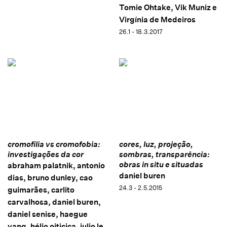
Tomie Ohtake, Vik Muniz e
Virgínia de Medeiros
26.1 - 18.3.2017
cromofilia vs cromofobia:
cores, luz, projeção,
investigações da cor
sombras, transparência:
obras in situ e situadas
abraham palatnik, antonio
daniel buren
dias, bruno dunley, cao
24.3 - 2.5.2015
guimarães, carlito
carvalhosa, daniel buren,
daniel senise, haegue
yang, hélio oiticica, julio le